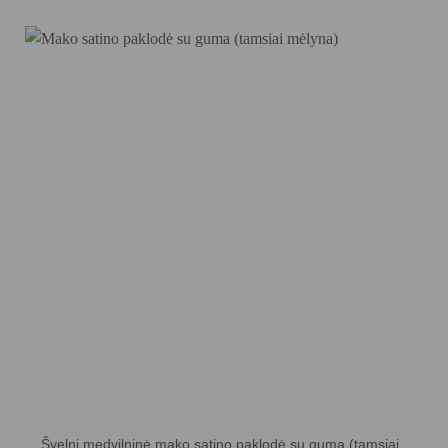
Švelni medvilninė mako satino paklodė su guma (tamsiai