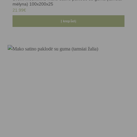
mėlyna) 100x200x25
21.99
€
Į krepšelį