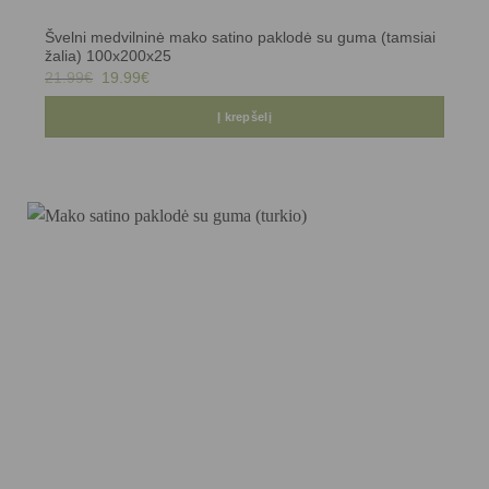
Švelni medvilninė mako satino paklodė su guma (tamsiai
žalia) 100x200x25
Original
Current
21.99
€
19.99
€
price
price
was:
is:
21.99€.
19.99€.
Į krepšelį