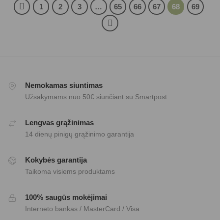
1
2
3
…
65
66
67
68
69
Nemokamas siuntimas
Užsakymams nuo 50€ siunčiant su Smartpost
Lengvas grąžinimas
14 dienų pinigų grąžinimo garantija
Kokybės garantija
Taikoma visiems produktams
100% saugūs mokėjimai
Interneto bankas / MasterCard / Visa