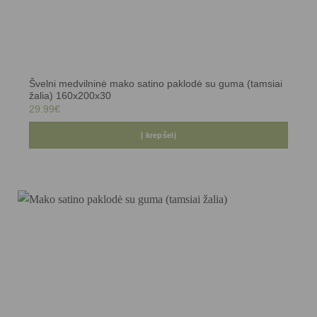
Švelni medvilninė mako satino paklodė su guma (tamsiai
žalia) 160x200x30
29.99
€
Į krepšelį