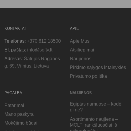
KONTAKTAI
APIE
Telefonas:
+370 612 18500
Apie Mus
El. paštas:
info@softy.lt
Atsiliepimai
Adresas:
Šatrijos Raganos
Naujienos
g. 69, Vilnius, Lietuva
Pirkimo sąlygos ir taisyklės
Privatumo politika
PAGALBA
NAUJIENOS
Egiptas namuose – kodėl
Patarimai
gi ne?
Mano paskyra
Asortimento naujiena –
Mokėjimo būdai
MOLTI rankšluosčiai iš
mikropluošto!