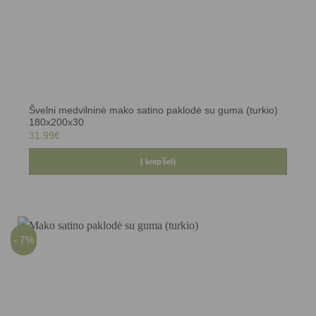
Švelni medvilninė mako satino paklodė su guma (turkio)
180x200x30
31.99
€
Į krepšelį
- 7%