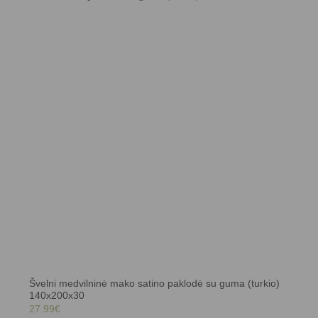
Švelni medvilninė mako satino paklodė su guma (turkio)
140x200x30
27.99
€