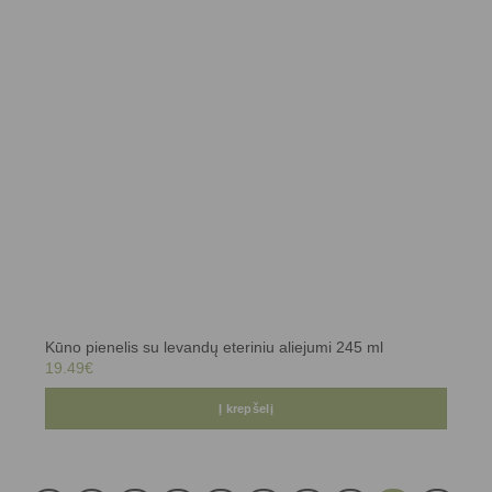
Kūno pienelis su levandų eteriniu aliejumi 245 ml
19.49
€
Į krepšelį