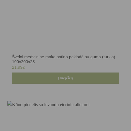
Švelni medvilninė mako satino paklodė su guma (turkio)
100x200x25
21.99
€
Į krepšelį