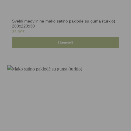
Švelni medvilninė mako satino paklodė su guma (turkio)
200x220x30
36.99
€
Į krepšelį