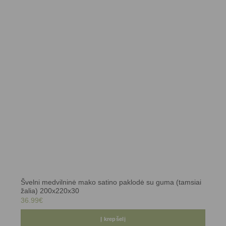
Švelni medvilninė mako satino paklodė su guma (tamsiai
žalia) 200x220x30
36.99
€
Į krepšelį