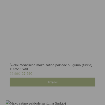
Švelni medvilninė mako satino paklodė su guma (turkio)
160x200x30
Original
Current
29.99
€
27.99
€
price
price
was:
is:
29.99€.
27.99€.
Į krepšelį