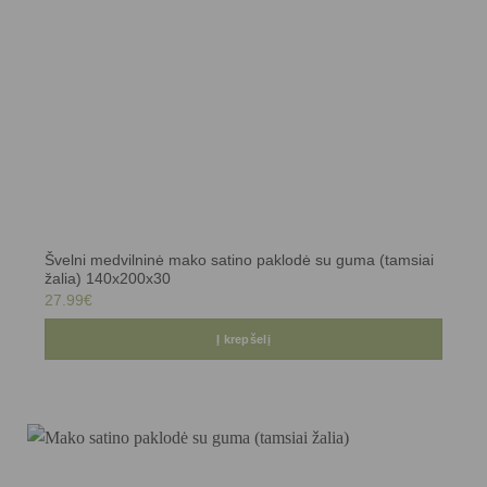
Švelni medvilninė mako satino paklodė su guma (tamsiai
žalia) 140x200x30
27.99
€
Į krepšelį