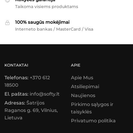
Taikoma visiems produktams
100% saugūs mokėjimai
Interneto bankas / MasterCard / Visa
KONTAKTAI
APIE
Telefonas:
+370 612
Apie Mus
18500
Atsiliepimai
El. paštas:
info@softy.lt
Naujienos
Adresas:
Šatrijos
Pirkimo sąlygos ir
Raganos g. 69, Vilnius,
taisyklės
Lietuva
Privatumo politika