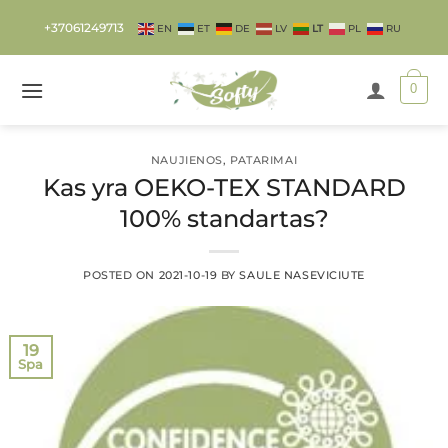
Skip
+37061249713
EN
ET
DE
LV
LT
PL
RU
to
content
0
NAUJIENOS
,
PATARIMAI
Kas yra OEKO-TEX STANDARD
100% standartas?
POSTED ON
2021-10-19
BY
SAULE NASEVICIUTE
19
Spa