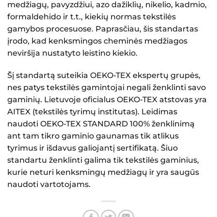
medžiagų, pavyzdžiui, azo dažiklių, nikelio, kadmio,
formaldehido ir t.t., kiekių normas tekstilės
gamybos procesuose. Paprasčiau, šis standartas
įrodo, kad kenksmingos cheminės medžiagos
neviršija nustatyto leistino kiekio.
Šį standartą suteikia OEKO-TEX ekspertų grupės,
nes patys tekstilės gamintojai negali ženklinti savo
gaminių. Lietuvoje oficialus OEKO-TEX atstovas yra
AITEX (tekstilės tyrimų institutas). Leidimas
naudoti OEKO-TEX STANDARD 100% ženklinimą
ant tam tikro gaminio gaunamas tik atlikus
tyrimus ir išdavus galiojantį sertifikatą. Šiuo
standartu ženklinti galima tik tekstilės gaminius,
kurie neturi kenksmingų medžiagų ir yra saugūs
naudoti vartotojams.