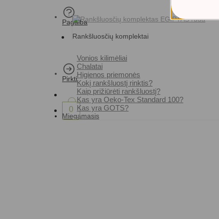
Pagalba
Rankšluosčių komplektai
Vonios kilimėliai
Chalatai
Higienos priemonės
Pirkti
Kokį rankšluostį rinktis?
Kaip prižiūrėti rankšluostį?
Kas yra Oeko-Tex Standard 100?
Kas yra GOTS?
0
Miegamasis