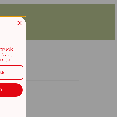
struok
iškiui,
aimėk!
I