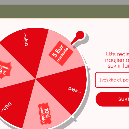
Deja...
Užsiregi
naujienla
suk ir l
Deja...
SUKT
Deja...