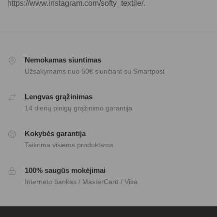
https://www.instagram.com/softy_textile/
.
Nemokamas siuntimas
Užsakymams nuo 50€ siunčiant su Smartpost
Lengvas grąžinimas
14 dienų pinigų grąžinimo garantija
Kokybės garantija
Taikoma visiems produktams
100% saugūs mokėjimai
Interneto bankas / MasterCard / Visa