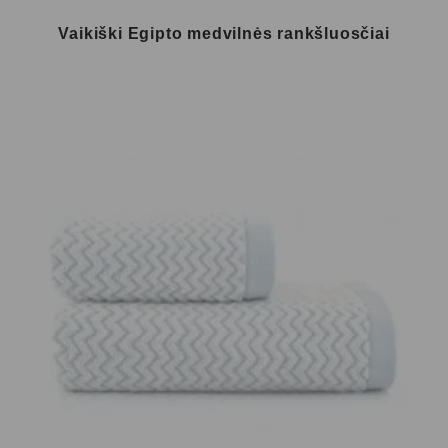
Vaikiški Egipto medvilnės rankšluosčiai