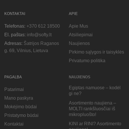
KONTAKTAI
APIE
Telefonas:
+370 612 18500
Apie Mus
El. paštas:
info@softy.lt
Atsiliepimai
Adresas:
Šatrijos Raganos
Naujienos
g. 69, Vilnius, Lietuva
Pirkimo sąlygos ir taisyklės
Privatumo politika
PAGALBA
NAUJIENOS
Egiptas namuose – kodėl
Patarimai
gi ne?
Mano paskyra
Asortimento naujiena –
Mokėjimo būdai
MOLTI rankšluosčiai iš
mikropluošto!
Pristatymo būdai
KINI ar RINI? Asortimento
Kontaktai