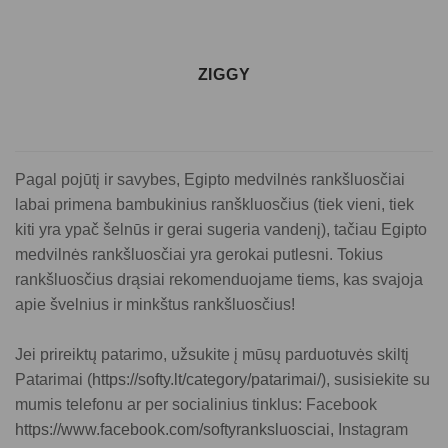
ZIGGY
Pagal pojūtį ir savybes, Egipto medvilnės rankšluosčiai
labai primena bambukinius ranškluosčius (tiek vieni, tiek
kiti yra ypač šelnūs ir gerai sugeria vandenį), tačiau Egipto
medvilnės rankšluosčiai yra gerokai putlesni. Tokius
rankšluosčius drąsiai rekomenduojame tiems, kas svajoja
apie švelnius ir minkštus rankšluosčius!
Jei prireiktų patarimo, užsukite į mūsų parduotuvės skiltį
Patarimai (
https://softy.lt/category/patarimai/
), susisiekite su
mumis telefonu ar per socialinius tinklus: Facebook
https://www.facebook.com/softyranksluosciai,
Instagram