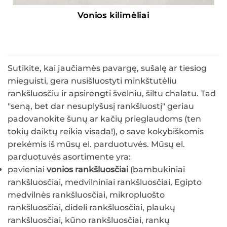
Vonios kilimėliai
Sutikite, kai jaučiamės pavargę, sušalę ar tiesiog
mieguisti, gera nusišluostyti minkštutėliu
rankšluosčiu ir apsirengti švelniu, šiltu chalatu. Tad
"seną, bet dar nesuplyšusį rankšluostį" geriau
padovanokite šunų ar kačių prieglaudoms (ten
tokių daiktų reikia visada!), o save kokybiškomis
prekėmis iš mūsų el. parduotuvės. Mūsų el.
parduotuvės asortimente yra:
pavieniai
vonios rankšluosčiai
(bambukiniai
rankšluosčiai, medvilniniai rankšluosčiai, Egipto
medvilnės rankšluosčiai, mikropluošto
rankšluosčiai, dideli rankšluosčiai, plaukų
rankšluosčiai, kūno rankšluosčiai, rankų