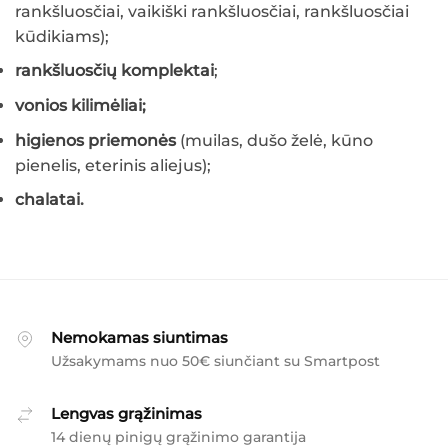
rankšluosčiai, vaikiški rankšluosčiai, rankšluosčiai
kūdikiams);
rankšluosčių komplektai
;
vonios kilimėliai;
higienos priemonės
(muilas, dušo želė, kūno
pienelis, eterinis aliejus);
chalatai
.
Nemokamas siuntimas
Užsakymams nuo 50€ siunčiant su Smartpost
Lengvas grąžinimas
14 dienų pinigų grąžinimo garantija