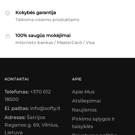
Kokybės garantija
Taikoma visiems produktams
100% saugūs mokėjimai
Interneto bankas / MasterCard / Visa
KONTAKTAI
APIE
Telefonas:
+370 612
Apie Mus
18500
Atsiliepimai
El. paštas:
info@softy.lt
Naujienos
Adresas:
Šatrijos
Pirkimo sąlygos ir
Raganos g. 69, Vilnius,
taisyklės
Lietuva