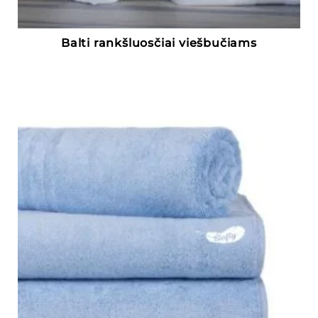
Balti rankšluosčiai viešbučiams