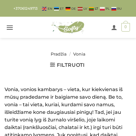
Skip
+37061249713
EN
ET
DE
LV
LT
PL
RU
to
content
0
Pradžia
/
Vonia
FILTRUOTI
Vonia, vonios kambarys – vieta, kur kiekvienas iš
mūsų pradedame ir baigiame savo dieną. Be to,
vonia – tai vieta, kuriai, kurdami savo namus,
išleidžiame kone daugiausiai pinigų! Tad, jei jau
turite vonią lyg iš žurnalo viršelio, joje laikomi
daiktai (rankšluosčiai, chalatai ir kt.) irgi turi būti
atitinkamo lygmens. Juk norėtųsi, kad daiktai,