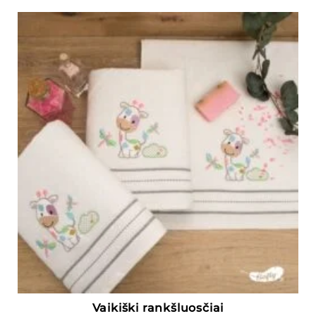
Vaikiški rankšluosčiai