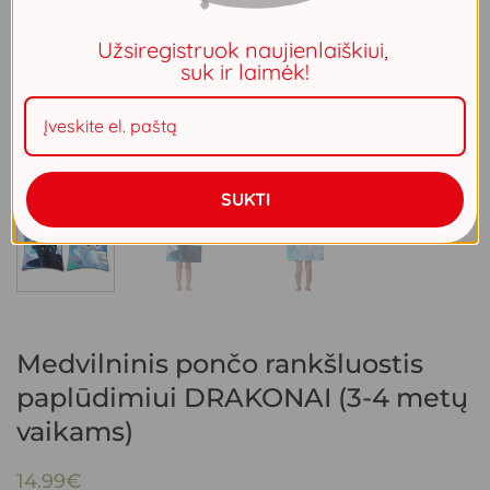
Užsiregistruok naujienlaiškiui,
suk ir laimėk!
SUKTI
Medvilninis pončo rankšluostis
paplūdimiui DRAKONAI (3-4 metų
vaikams)
14.99
€