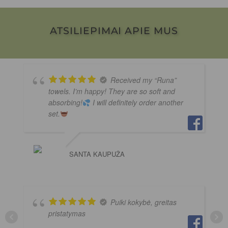
ATSILIEPIMAI APIE MUS
Received my “Runa”
towels. I’m happy! They are so soft and
absorbing!
I will definitely order another
set.
SANTA KAUPUŽA
Puiki kokybė, greitas
pristatymas