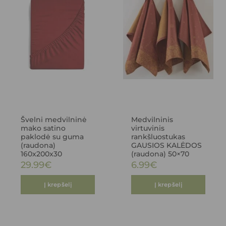
Švelni medvilninė
Medvilninis
mako satino
virtuvinis
paklodė su guma
rankšluostukas
(raudona)
GAUSIOS KALĖDOS
160x200x30
(raudona) 50×70
29.99
€
6.99
€
Į krepšelį
Į krepšelį