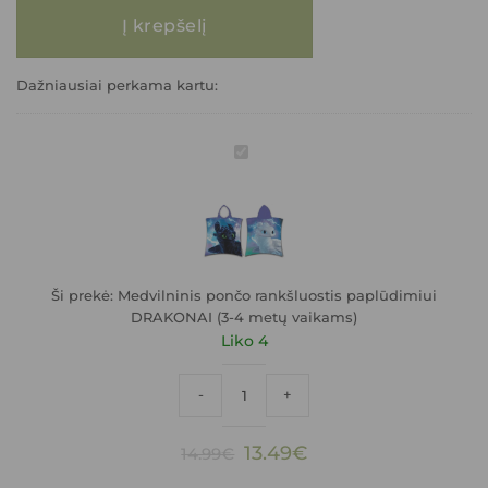
produkto kiekis: Medvilninis pončo rankšluostis paplūdimiui DRAKONAI
Į krepšelį
Dažniausiai perkama kartu:
Medvilninis
pončo
rankšluostis
paplūdimiui
DRAKONAI
(3-
4
metų
Ši prekė:
Medvilninis pončo rankšluostis paplūdimiui
vaikams)
DRAKONAI (3-4 metų vaikams)
Liko 4
produkto kiekis: Medvilninis pončo ran
-
+
13.49
€
14.99
€