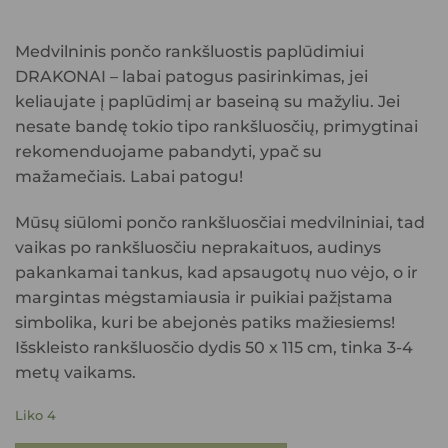
Medvilninis pončo rankšluostis paplūdimiui
DRAKONAI – labai patogus pasirinkimas, jei
keliaujate į paplūdimį ar baseiną su mažyliu. Jei
nesate bandę tokio tipo rankšluosčių, primygtinai
rekomenduojame pabandyti, ypač su
mažamečiais. Labai patogu!
Mūsų siūlomi pončo rankšluosčiai medvilniniai, tad
vaikas po rankšluosčiu neprakaituos, audinys
pakankamai tankus, kad apsaugotų nuo vėjo, o ir
margintas mėgstamiausia ir puikiai pažįstama
simbolika, kuri be abejonės patiks mažiesiems!
Išskleisto rankšluosčio dydis 50 x 115 cm, tinka 3-4
metų vaikams.
Liko 4