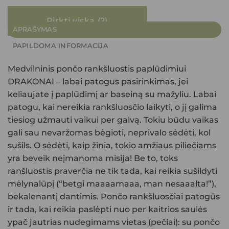
Pirkti viską
2
APRAŠYMAS
PAPILDOMA INFORMACIJA
Medvilninis pončo rankšluostis paplūdimiui
DRAKONAI
– labai patogus pasirinkimas, jei
keliaujate į paplūdimį ar baseiną su mažyliu. Labai
patogu, kai nereikia rankšluosčio laikyti, o jį galima
tiesiog užmauti vaikui per galvą. Tokiu būdu vaikas
gali sau nevaržomas bėgioti, neprivalo sėdėti, kol
sušils. O sėdėti, kaip žinia, tokio amžiaus piliečiams
yra beveik neįmanoma misija! Be to, toks
ranšluostis praverčia ne tik tada, kai reikia sušildyti
mėlynalūpį (“betgi maaaamaaa, man nesaaalta!”),
bekalenantį dantimis. Pončo rankšluosčiai patogūs
ir tada, kai reikia paslėpti nuo per kaitrios saulės
ypač jautrias nudegimams vietas (pečiai): su pončo