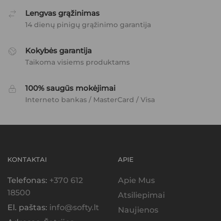
Lengvas grąžinimas
14 dienų pinigų grąžinimo garantija
Kokybės garantija
Taikoma visiems produktams
100% saugūs mokėjimai
Interneto bankas / MasterCard / Visa
KONTAKTAI
APIE
Telefonas:
+370 612
Apie Mus
18500
Atsiliepimai
El. paštas:
info@softy.lt
Naujienos