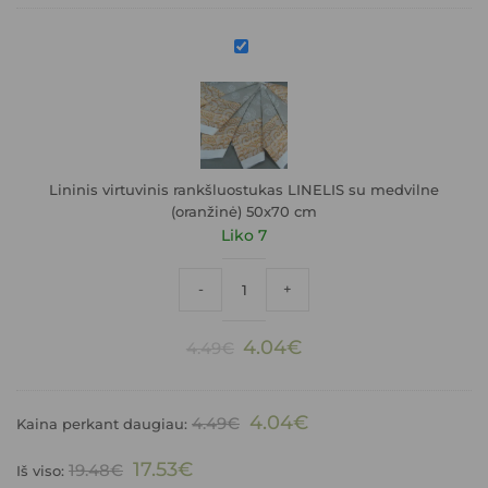
Lininis
virtuvinis
rankšluostukas
LINELIS
su
medvilne
(oranžinė)
50x70
Lininis virtuvinis rankšluostukas LINELIS su medvilne
cm
(oranžinė) 50x70 cm
Liko 7
produkto kiekis: Lininis virtuvinis rank
-
+
Original
Current
4.04
€
4.49
€
price
price
was:
is:
4.49€.
4.04€.
4.04
€
4.49
€
Kaina perkant daugiau:
17.53
€
19.48
€
Iš viso: