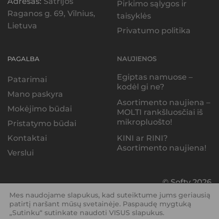
Adresas:
Šatrijos
Pirkimo sąlygos ir
Raganos g. 69, Vilnius,
taisyklės
Lietuva
Privatumo politika
PAGALBA
NAUJIENOS
Egiptas namuose –
Patarimai
kodėl gi ne?
Mano paskyra
Asortimento naujiena –
Mokėjimo būdai
MOLTI rankšluosčiai iš
mikropluošto!
Pristatymo būdai
KINI ar RINI?
Kontaktai
Asortimento naujiena!
Verslui
© Softy 2026
Mes naudojame slapukus, kad suteiktume jums geriausią
patirtį naršant mūsų svetainėje. Paspaudę mygtuką
„Sutinku“ sutinkate naudoti VISUS slapukus.