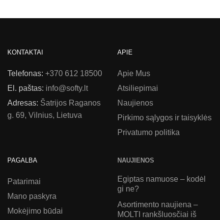
KONTAKTAI
APIE
Telefonas:
+370 612 18500
Apie Mus
El. paštas:
info@softy.lt
Atsiliepimai
Adresas:
Šatrijos Raganos
Naujienos
g. 69, Vilnius, Lietuva
Pirkimo sąlygos ir taisyklės
Privatumo politika
PAGALBA
NAUJIENOS
Egiptas namuose – kodėl
Patarimai
gi ne?
Mano paskyra
Asortimento naujiena –
Mokėjimo būdai
MOLTI rankšluosčiai iš