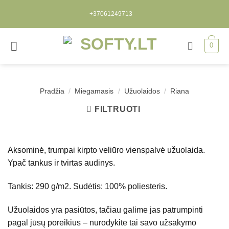
Skip
+37061249713
to
content
0
Pradžia
/
Miegamasis
/
Užuolaidos
/
Riana
FILTRUOTI
Aksominė, trumpai kirpto veliūro vienspalvė užuolaida.
Ypač tankus ir tvirtas audinys.
Tankis: 290 g/m2. Sudėtis: 100% poliesteris.
Užuolaidos yra pasiūtos, tačiau galime jas patrumpinti
pagal jūsų poreikius – nurodykite tai savo užsakymo