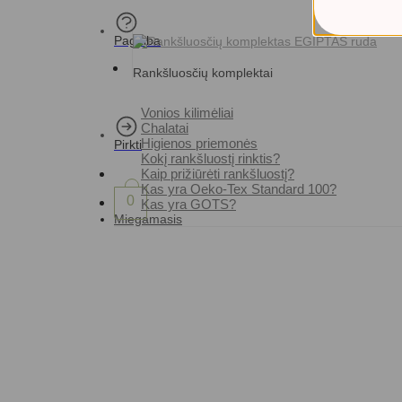
Pagalba
Rankšluosčių komplektai
Vonios kilimėliai
Chalatai
Higienos priemonės
Pirkti
Kokį rankšluostį rinktis?
Kaip prižiūrėti rankšluostį?
Kas yra Oeko-Tex Standard 100?
0
Kas yra GOTS?
Miegamasis