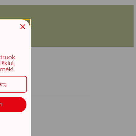
struok
iškiui,
aimėk!
I