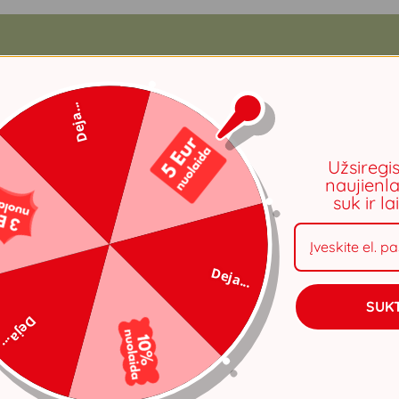
Deja...
Užsiregi
naujienla
suk ir l
Deja...
SUKT
Deja...