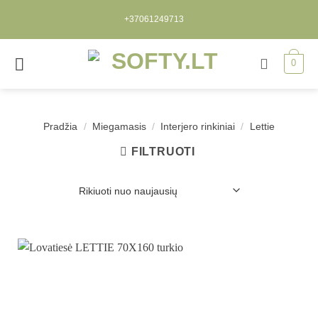
Skip
+37061249713
to
content
0
Pradžia
/
Miegamasis
/
Interjero rinkiniai
/
Lettie
FILTRUOTI