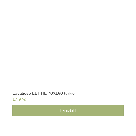
Lovatiesė LETTIE 70X160 turkio
17.97
€
Į krepšelį