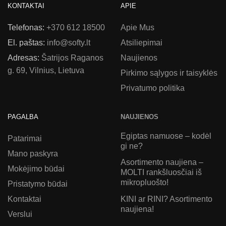
KONTAKTAI
APIE
Telefonas:
+370 612 18500
Apie Mus
El. paštas:
info@softy.lt
Atsiliepimai
Adresas:
Šatrijos Raganos
Naujienos
g. 69, Vilnius, Lietuva
Pirkimo sąlygos ir taisyklės
Privatumo politika
PAGALBA
NAUJIENOS
Egiptas namuose – kodėl
Patarimai
gi ne?
Mano paskyra
Asortimento naujiena –
Mokėjimo būdai
MOLTI rankšluosčiai iš
mikropluošto!
Pristatymo būdai
KINI ar RINI? Asortimento
Kontaktai
naujiena!
Verslui