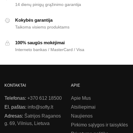
14 dienų pinigų grąžinimo garantija
Kokybės garantija
Taikoma visiems produktams
100% saugūs mokėjimai
Interneto bankas / MasterCard / Visa
KONTAKTAI
APIE
Telefonas:
+370 612 18500
Apie Mus
El. paštas:
info@softy.lt
Atsiliepimai
Adresas:
Šatrijos Raganos
Naujienos
g. 69, Vilnius, Lietuva
Pirkimo sąlygos ir taisyklės