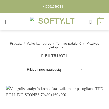
Skip
+37061249713
to
content
0
Pradžia
/
Vaiko kambarys
/
Teminė patalynė
/
Muzikos
mylėtojams
FILTRUOTI