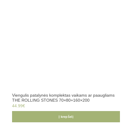
Viengulis patalynės komplektas vaikams ar paaugliams
THE ROLLING STONES 70×80+160×200
44.99
€
Į krepšelį