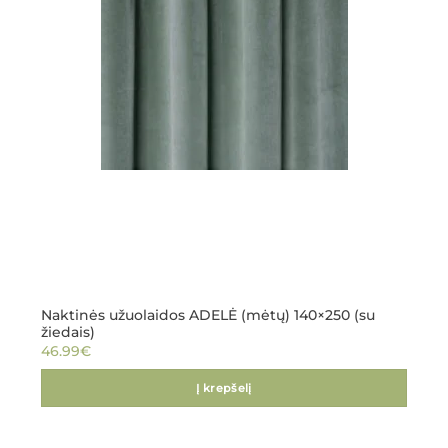
Naktinės užuolaidos ADELĖ (mėtų) 140×250 (su
žiedais)
46.99
€
Į krepšelį