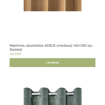
Naktinės užuolaidos ADELĖ (medaus) 140×250 (su
žiedais)
46.99
€
Į krepšelį