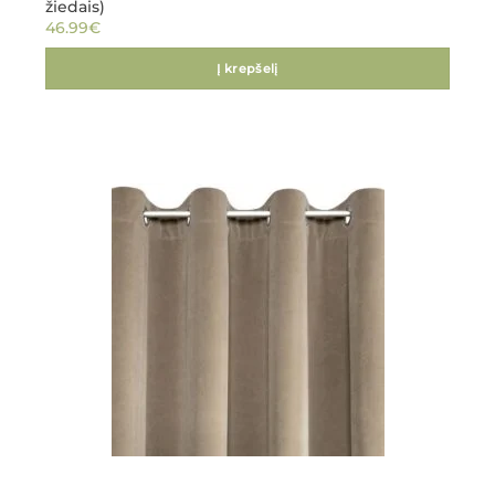
žiedais)
46.99
€
Į krepšelį