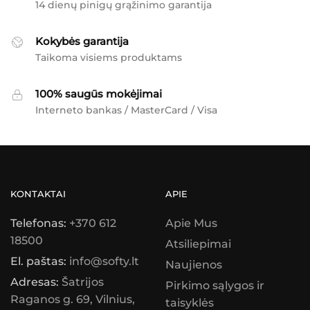
14 dienų pinigų grąžinimo garantija
Kokybės garantija
Taikoma visiems produktams
100% saugūs mokėjimai
Interneto bankas / MasterCard / Visa
KONTAKTAI
APIE
Telefonas:
+370 612
Apie Mus
18500
Atsiliepimai
El. paštas:
info@softy.lt
Naujienos
Adresas:
Šatrijos
Pirkimo sąlygos ir
Raganos g. 69, Vilnius,
taisyklės