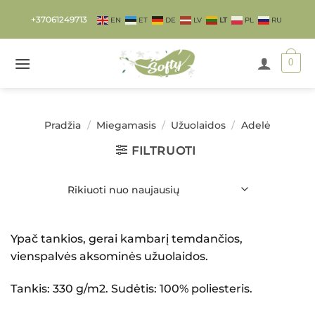
Skip
+37061249713
EN
ET
DE
LV
LT
PL
RU
to
content
0
Pradžia
/
Miegamasis
/
Užuolaidos
/
Adelė
FILTRUOTI
Ypač tankios, gerai kambarį temdančios,
vienspalvės aksominės užuolaidos.
Tankis: 330 g/m2. Sudėtis: 100% poliesteris.