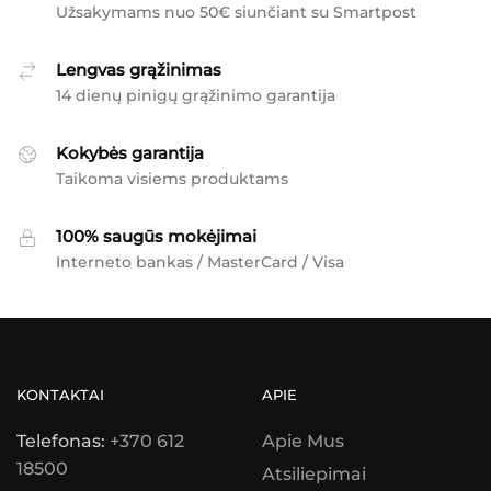
Užsakymams nuo 50€ siunčiant su Smartpost
Lengvas grąžinimas
14 dienų pinigų grąžinimo garantija
Kokybės garantija
Taikoma visiems produktams
100% saugūs mokėjimai
Interneto bankas / MasterCard / Visa
KONTAKTAI
APIE
Telefonas:
+370 612
Apie Mus
18500
Atsiliepimai