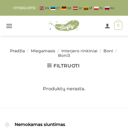
Skip
+37061249713
EN
ET
DE
LV
LT
PL
RU
to
content
0
Pradžia
/
Miegamasis
/
Interjero rinkiniai
/
Boni
/
Boni3
FILTRUOTI
Produktų nerasta.
Nemokamas siuntimas