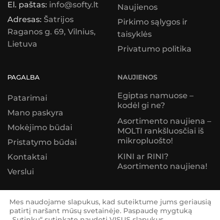
El. paštas:
info@softy.lt
Naujienos
Adresas:
Šatrijos
Pirkimo sąlygos ir
Raganos g. 69, Vilnius,
taisyklės
Lietuva
Privatumo politika
PAGALBA
NAUJIENOS
Egiptas namuose –
Patarimai
kodėl gi ne?
Mano paskyra
Asortimento naujiena –
Mokėjimo būdai
MOLTI rankšluosčiai iš
mikropluošto!
Pristatymo būdai
KINI ar RINI?
Kontaktai
Asortimento naujiena!
Verslui
© Softy 2026
Mes naudojame slapukus, kad suteiktume jums geriausią
patirtį naršant mūsų svetainėje. Paspaudę mygtuką
„Sutinku“ sutinkate naudoti VISUS slapukus.