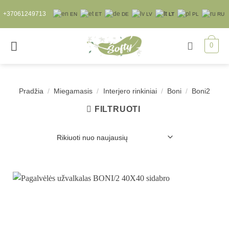
Skip
+37061249713
EN
ET
DE
LV
LT
PL
RU
to
content
0
Pradžia
/
Miegamasis
/
Interjero rinkiniai
/
Boni
/
Boni2
FILTRUOTI