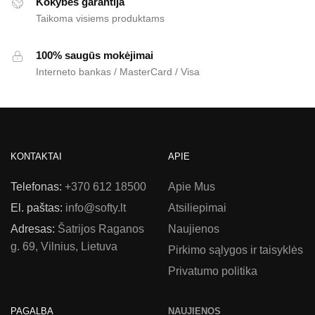
Kokybės garantija
Taikoma visiems produktams
100% saugūs mokėjimai
Interneto bankas / MasterCard / Visa
KONTAKTAI
APIE
Telefonas:
+370 612 18500
Apie Mus
El. paštas:
info@softy.lt
Atsiliepimai
Adresas:
Šatrijos Raganos
Naujienos
g. 69, Vilnius, Lietuva
Pirkimo sąlygos ir taisyklės
Privatumo politika
PAGALBA
NAUJIENOS