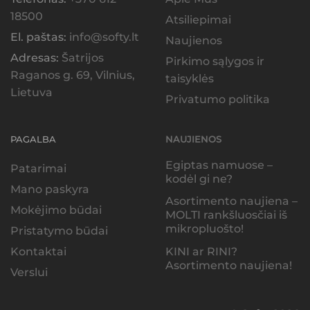
18500
Atsiliepimai
El. paštas:
info@softy.lt
Naujienos
Adresas:
Šatrijos
Pirkimo sąlygos ir
Raganos g. 69, Vilnius,
taisyklės
Lietuva
Privatumo politika
PAGALBA
NAUJIENOS
Egiptas namuose –
Patarimai
kodėl gi ne?
Mano paskyra
Asortimento naujiena –
Mokėjimo būdai
MOLTI rankšluosčiai iš
mikropluošto!
Pristatymo būdai
KINI ar RINI?
Kontaktai
Asortimento naujiena!
Verslui