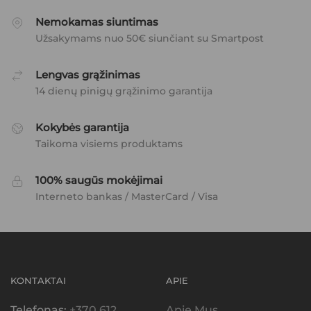
Nemokamas siuntimas
Užsakymams nuo 50€ siunčiant su Smartpost
Lengvas grąžinimas
14 dienų pinigų grąžinimo garantija
Kokybės garantija
Taikoma visiems produktams
100% saugūs mokėjimai
Interneto bankas / MasterCard / Visa
KONTAKTAI
APIE
Telefonas:
+370 612
Apie Mus