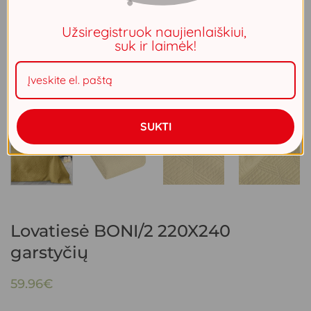
Užsiregistruok naujienlaiškiui,
suk ir laimėk!
SUKTI
Lovatiesė BONI/2 220X240
garstyčių
59.96
€