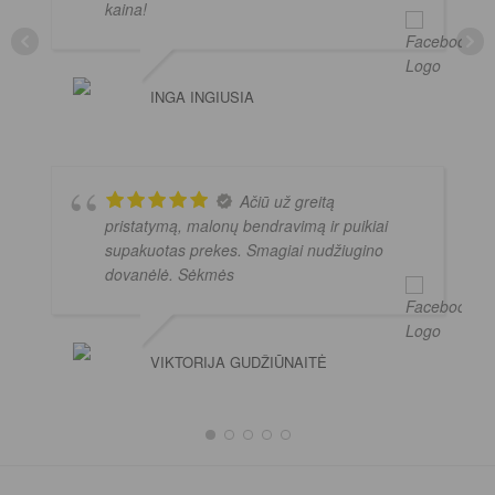
kaina!
INGA INGIUSIA
Ačiū už greitą
pristatymą, malonų bendravimą ir puikiai
supakuotas prekes. Smagiai nudžiugino
dovanėlė. Sėkmės
VIKTORIJA GUDŽIŪNAITĖ