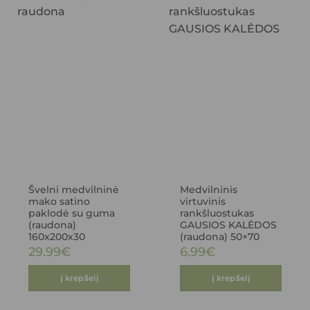
Švelni medvilninė
Medvilninis
mako satino
virtuvinis
paklodė su guma
rankšluostukas
(raudona)
GAUSIOS KALĖDOS
160x200x30
(raudona) 50×70
29.99
€
6.99
€
Į krepšelį
Į krepšelį