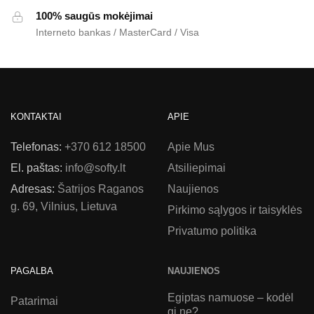
100% saugūs mokėjimai
Interneto bankas / MasterCard / Visa
KONTAKTAI
APIE
Telefonas:
+370 612 18500
Apie Mus
El. paštas:
info@softy.lt
Atsiliepimai
Adresas:
Šatrijos Raganos
Naujienos
g. 69, Vilnius, Lietuva
Pirkimo sąlygos ir taisyklės
Privatumo politika
PAGALBA
NAUJIENOS
Egiptas namuose – kodėl
Patarimai
gi ne?