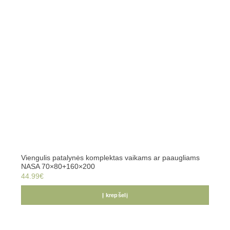
Viengulis patalynės komplektas vaikams ar paaugliams
NASA 70×80+160×200
44.99
€
Į krepšelį