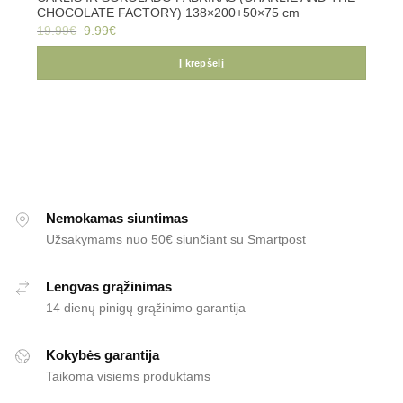
CHOCOLATE FACTORY) 138×200+50×75 cm
Original
Current
19.99
€
9.99
€
price
price
was:
is:
19.99€.
9.99€.
Į krepšelį
Nemokamas siuntimas
Užsakymams nuo 50€ siunčiant su Smartpost
Lengvas grąžinimas
14 dienų pinigų grąžinimo garantija
Kokybės garantija
Taikoma visiems produktams