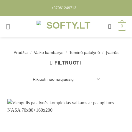
Skip
+37061249713
to
content
0
Pradžia
/
Vaiko kambarys
/
Teminė patalynė
/
Įvairūs
FILTRUOTI