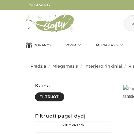
Skip
+37061249713
to
content
Ieškot
DOVANOS
VONIA
MIEGAMASIS
Pradžia
/
Miegamasis
/
Interjero rinkiniai
/
Ri
Kaina
Min
Maks
FILTRUOTI
kaina
kaina
Filtruoti pagal dydį
220 x 240 cm