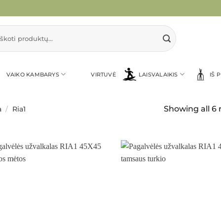
i:
VAIKO KAMBARYS
VIRTUVĖ
LAISVALAIKIS
IŠ 
Showing all 6 
a
/
Ria1