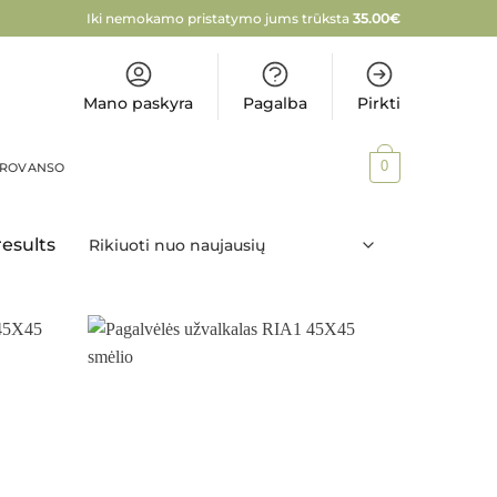
Iki nemokamo pristatymo jums trūksta
35.00
€
Mano paskyra
Pagalba
Pirkti
0
PROVANSO
results