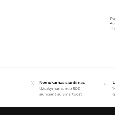
Pa
45
11.
Nemokamas siuntimas
L
Užsakymams nuo 50€
1
siunčiant su Smartpost
g