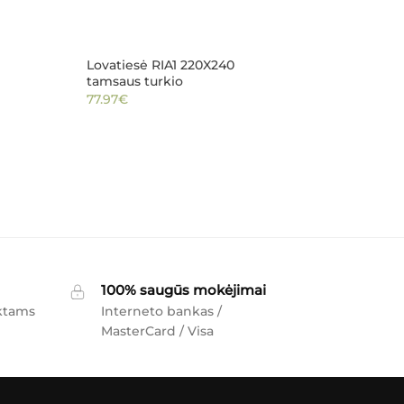
Lovatiesė RIA1 220X240
tamsaus turkio
77.97
€
100% saugūs mokėjimai
ktams
Interneto bankas /
MasterCard / Visa