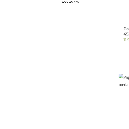
45 x 45 cm
Pa
45
11.