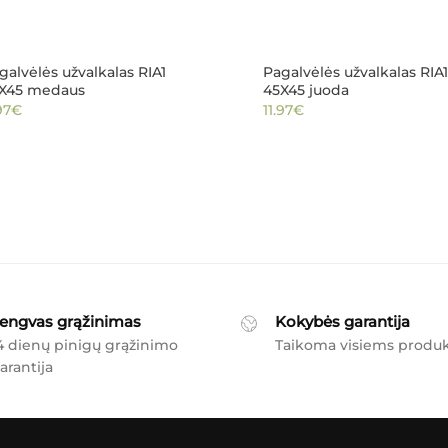
galvėlės užvalkalas RIA1
Pagalvėlės užvalkalas RIA1
X45 medaus
45X45 juoda
97
€
11.97
€
engvas grąžinimas
Kokybės garantija
4 dienų pinigų grąžinimo
Taikoma visiems produ
arantija