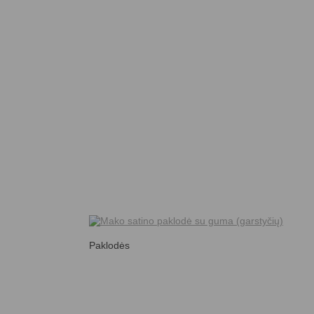
Paklodės