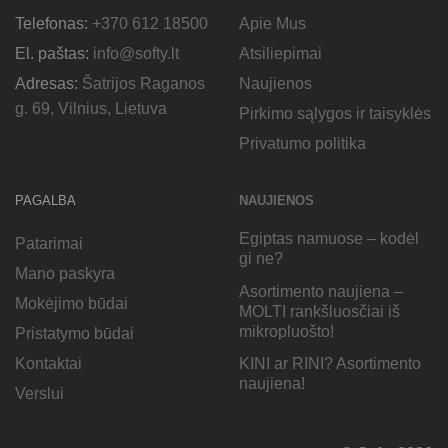
Telefonas:
+370 612 18500
Apie Mus
El. paštas:
info@softy.lt
Atsiliepimai
Adresas:
Šatrijos Raganos
Naujienos
g. 69, Vilnius, Lietuva
Pirkimo sąlygos ir taisyklės
Privatumo politika
PAGALBA
NAUJIENOS
Egiptas namuose – kodėl
Patarimai
gi ne?
Mano paskyra
Asortimento naujiena –
Mokėjimo būdai
MOLTI rankšluosčiai iš
mikropluošto!
Pristatymo būdai
KINI ar RINI? Asortimento
Kontaktai
naujiena!
Verslui