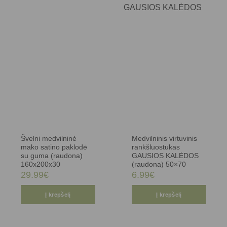
Švelni medvilninė
Medvilninis virtuvinis
mako satino paklodė
rankšluostukas
su guma (raudona)
GAUSIOS KALĖDOS
160x200x30
(raudona) 50×70
29.99
€
6.99
€
Į krepšelį
Į krepšelį