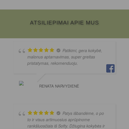
ATSILIEPIMAI APIE MUS
Patikimi, gera kokybė,
malonus aptarnavimas, super greitas
pristatymas, rekomenduoju.
RENATA NARVYDIENĖ
Patys išbandėme, o po
to ir visus artimuosius aprūpinome
rankšluosčiais iš Softy. Džiugina kokybės ir