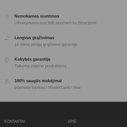
Nemokamas siuntimas
Užsakymams nuo 50€ siunčiant su Smartpost
Lengvas grąžinimas
14 dienų pinigų grąžinimo garantija
Kokybės garantija
Taikoma visiems produktams
100% saugūs mokėjimai
Interneto bankas / MasterCard / Visa
KONTAKTAI
APIE