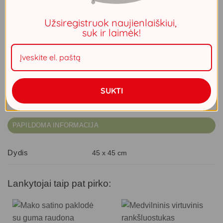
Prašome atkreipti dėmesį, kad prekės pristatymo terminas
– iki 2 savaičių. Visas prekes, užsakytas kartu, gausite ta
Užsiregistruok naujienlaiškiui,
pačia siunta.
suk ir laimėk!
Liko 100
produkto kiekis: Pagalvėlės užvalkalas RIA1 45X45 smėlio
Į krepšelį
SUKTI
PAPILDOMA INFORMACIJA
Dydis
45 x 45 cm
Lankytojai taip pat pirko: