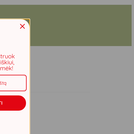
struok
iškiui,
aimėk!
I