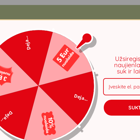
Deja...
Užsiregi
naujienla
suk ir l
Deja...
SUKT
Deja...