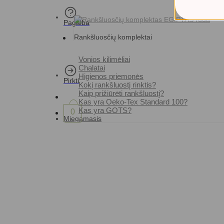
Pagalba
Rankšluosčių komplektai
Vonios kilimėliai
Chalatai
Higienos priemonės
Pirkti
Kokį rankšluostį rinktis?
Kaip prižiūrėti rankšluostį?
Kas yra Oeko-Tex Standard 100?
Kas yra GOTS?
0
Miegamasis