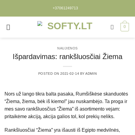
Skip
+37061249713
to
content
0
NAUJIENOS
Išpardavimas: rankšluosčiai Žiema
POSTED ON
2021-02-14
BY
ADMIN
Nors už lango tikra balta pasaka, Rumšiškėse skanduotės
“Žiema, žiema, bėk iš kiemo!” jau nuskambėjo. Ta proga ir
mes savo rankšluosčius “Žiema” iš asortimento vejam:
pritaikėme akciją, akcija galios tol, kol prekių neliks.
Rankšluosčiai “Žiema” yra išausti iš Egipto medvilnės,