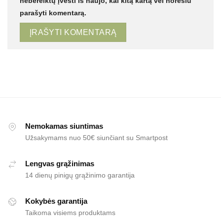
nebereiktų įvesti iš naujo, kai kitą kartą vėl norėsiu
parašyti komentarą.
Nemokamas siuntimas
Užsakymams nuo 50€ siunčiant su Smartpost
Lengvas grąžinimas
14 dienų pinigų grąžinimo garantija
Kokybės garantija
Taikoma visiems produktams