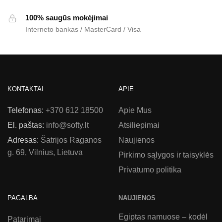
100% saugūs mokėjimai
Interneto bankas / MasterCard / Visa
KONTAKTAI
APIE
Telefonas:
+370 612 18500
Apie Mus
El. paštas:
info@softy.lt
Atsiliepimai
Adresas:
Šatrijos Raganos
Naujienos
g. 69, Vilnius, Lietuva
Pirkimo sąlygos ir taisyklės
Privatumo politika
PAGALBA
NAUJIENOS
Egiptas namuose – kodėl
Patarimai