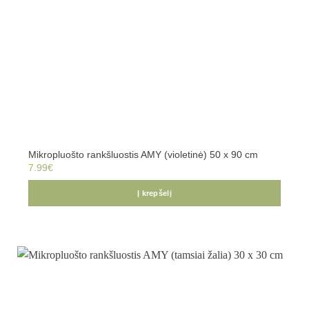
Mikropluošto rankšluostis AMY (violetinė) 50 x 90 cm
7.99
€
Į krepšelį