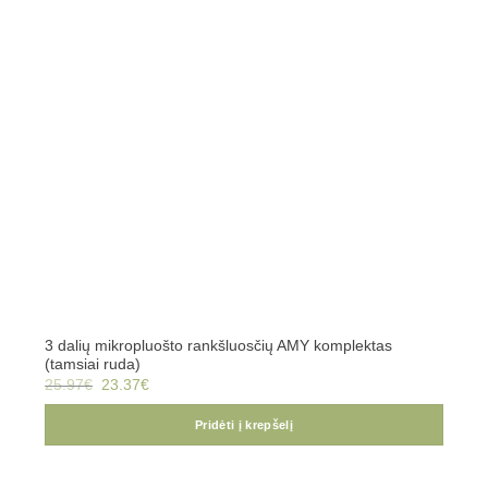
3 dalių mikropluošto rankšluosčių AMY komplektas
(tamsiai ruda)
Original
Current
25.97
€
23.37
€
price
price
was:
is:
25.97€.
23.37€.
Pridėti į krepšelį