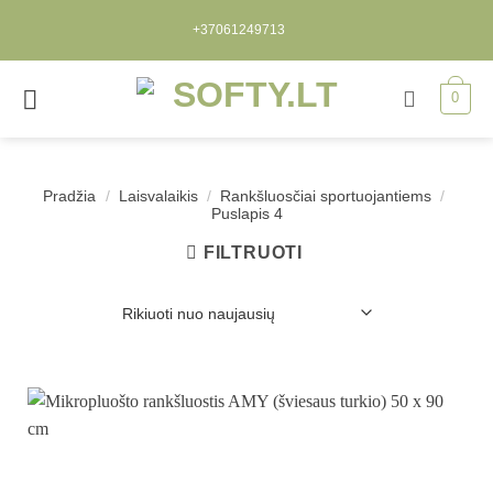
Skip
+37061249713
to
content
0
Deja...
Pradžia
/
Laisvalaikis
/
Rankšluosčiai sportuojantiems
/
Puslapis 4
FILTRUOTI
Deja...
Deja...