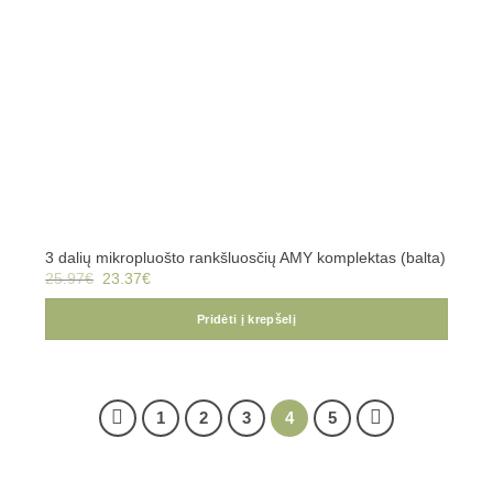
3 dalių mikropluošto rankšluosčių AMY komplektas (balta)
Original
Current
25.97
€
23.37
€
price
price
was:
is:
25.97€.
23.37€.
Pridėti į krepšelį
1
2
3
4
5