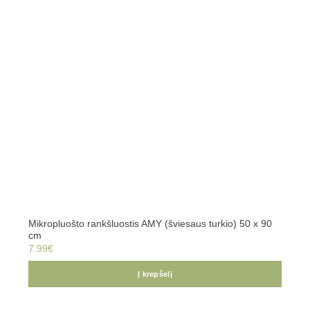
Užsiregistruok naujienlaiškiui,
suk ir laimėk!
SUKTI
Mikropluošto rankšluostis AMY (šviesaus turkio) 50 x 90
cm
7.99
€
Į krepšelį