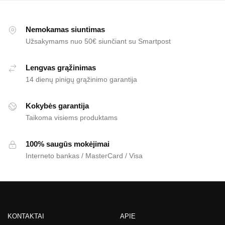
Nemokamas siuntimas
Užsakymams nuo 50€ siunčiant su Smartpost
Lengvas grąžinimas
14 dienų pinigų grąžinimo garantija
Kokybės garantija
Taikoma visiems produktams
100% saugūs mokėjimai
Interneto bankas / MasterCard / Visa
KONTAKTAI
APIE