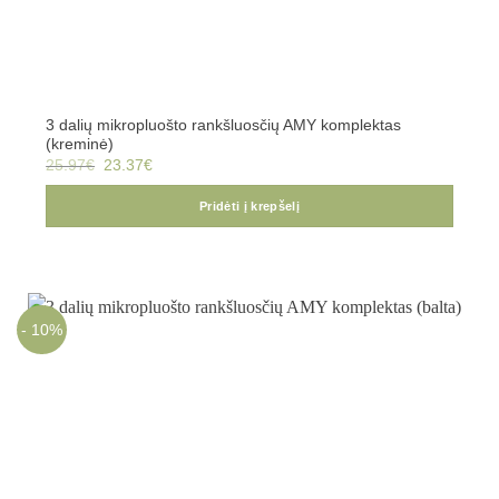
3 dalių mikropluošto rankšluosčių AMY komplektas
(kreminė)
Original
Current
25.97
€
23.37
€
price
price
was:
is:
25.97€.
23.37€.
Pridėti į krepšelį
- 10%