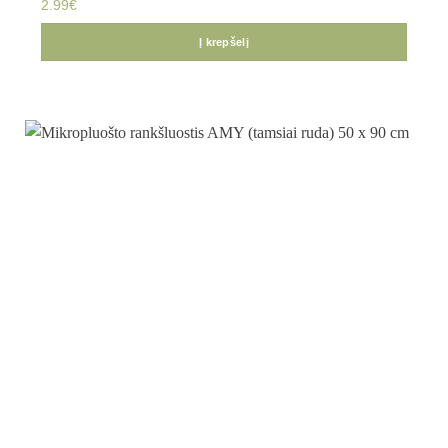
2.99
€
Į krepšelį