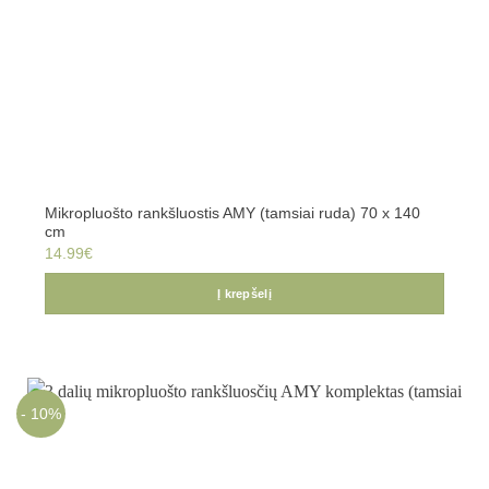
Mikropluošto rankšluostis AMY (tamsiai ruda) 70 x 140
cm
14.99
€
Į krepšelį
- 10%