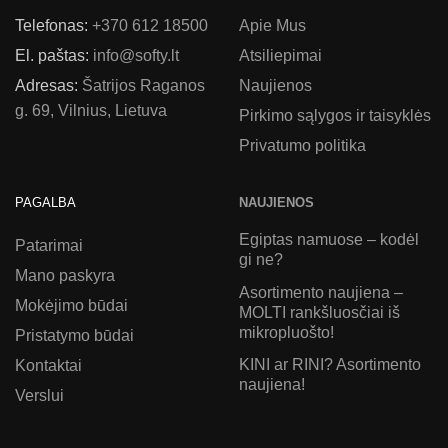
Telefonas:
+370 612 18500
Apie Mus
El. paštas:
info@softy.lt
Atsiliepimai
Adresas:
Šatrijos Raganos
Naujienos
g. 69, Vilnius, Lietuva
Pirkimo sąlygos ir taisyklės
Privatumo politika
PAGALBA
NAUJIENOS
Egiptas namuose – kodėl
Patarimai
gi ne?
Mano paskyra
Asortimento naujiena –
Mokėjimo būdai
MOLTI rankšluosčiai iš
mikropluošto!
Pristatymo būdai
KINI ar RINI? Asortimento
Kontaktai
naujiena!
Verslui