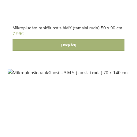
Mikropluošto rankšluostis AMY (tamsiai ruda) 50 x 90 cm
7.99
€
Į krepšelį