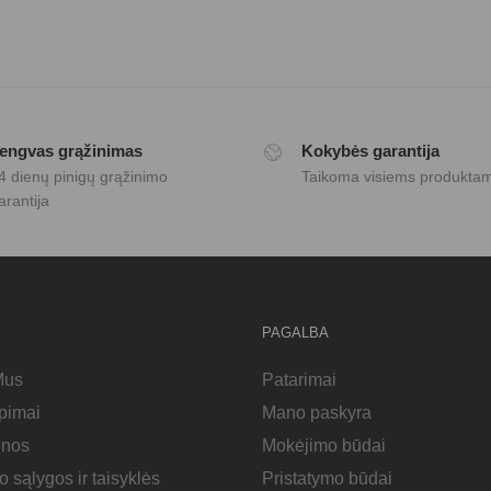
engvas grąžinimas
Kokybės garantija
4 dienų pinigų grąžinimo
Taikoma visiems produkta
arantija
ū už dovanėlės, visiems rekomenduoju 10 +
 gavus ji iskart nuvyle issiuvineta aplikacija, ji buvo kieta, nes
PAGALBA
Mus
Patarimai
epimai
Mano paskyra
tikrovės arba buvo atsiųstas ne tos spalvos. Tamsus turkis, visi
enos
Mokėjimo būdai
o sąlygos ir taisyklės
Pristatymo būdai