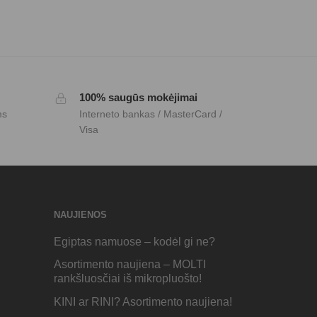
100% saugūs mokėjimai
ms
Interneto bankas / MasterCard /
Visa
inorejo kad liestusi su naujagimio galvyte, manau vidus turetu
NAUJIENOS
Egiptas namuose – kodėl gi ne?
Asortimento naujiena – MOLTI
rankšluosčiai iš mikropluošto!
škai nepanašus i turkio spalvą.
KINI ar RINI? Asortimento naujiena!