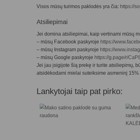
Visos mūsų turimos paklodės yra čia:
https://s
Atsiliepimai
Jei domina atsiliepimai, kaip vertinami mūsų
m
– mūsų Facebook paskyroje
https://www.faceb
– mūsų Instagram paskyroje
https://www.instag
– mūsų Google paskyroje
https://g.page/r/
Jei jau įsigijote šią prekę ir turite atsiliepimų
atsidėkodami mielai suteiksime asmeninį 15% n
Lankytojai taip pat pirko: