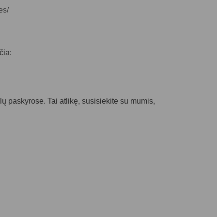
es/
čia:
nklų paskyrose. Tai atlikę, susisiekite su mumis,