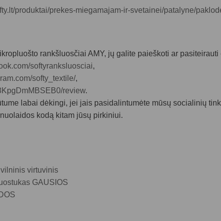
ofty.lt/produktai/prekes-miegamajam-ir-svetainei/patalyne/paklod
ikropluošto rankšluosčiai
AMY, jų galite paieškoti ar pasiteirauti 
ook.com/softyranksluosciai
,
ram.com/softy_textile/
,
CaP8KpgDmMBSEB0/review
.
, būtume labai dėkingi, jei jais pasidalintumėte mūsų socialinių ti
uolaidos kodą kitam jūsų pirkiniui.