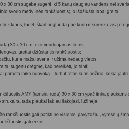
 x 30 cm sugeba sugerti iki 5 kartų daugiau vandens nei sveria p
io svorio medvilnės rankšluostis), o išdžiūsta labai greitai.
 tiek kibus, todėl iškart priglunda prie kūno ir surenka visą drėg
.
 ruda) 30 x 30 cm rekomenduojamas tiems:
s lengvas, greitai džiūstantis rankšluostis;
luosčių, kurie mažai sveria ir užima nedaug vietos;
itai sugertų drėgmę, kad nereikėtų jo trinti;
tai pameta laiko nuovoką – turbūt retas kuris nežino, kokia jautr
ankšluostis AMY (tamsiai ruda) 30 x 30 cm ypač tinka plaukams sau
truktūra, tada plaukai labiau šakojasi, lūžinėja.
što rankšluostis gali patikti ne visiems: pavyzdžiui, vyresnių žm
ankšluostis gali erzinti.