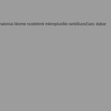
maloniai likome nustebinti mikropluošto rankšluosčiais: dabar
statymas. Ačiū 🌹