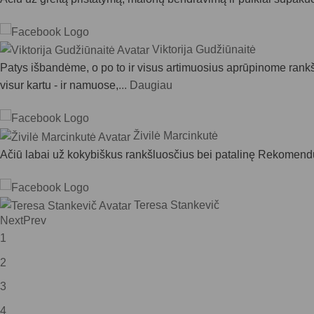
Viktorija Gudžiūnaitė
Patys išbandėme, o po to ir visus artimuosius aprūpinome rankšl
visur kartu - ir namuose,
... Daugiau
Živilė Marcinkutė
Ačiū labai už kokybiškus rankšluosčius bei patalinę Rekomend
Teresa Stankevič
Next
Prev
Ačiū už nuostabią vaikišką patalynę ir už dovanėlę ❤️ rekomen
1
2
Ernesta Švedienė
3
Rekomenduoju! Jau trečią kartą užsakinėjau rankšluosčius su lo
4