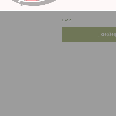
Liko 2
produkto kiekis: Mikropluošto rankšl
Į krepšel