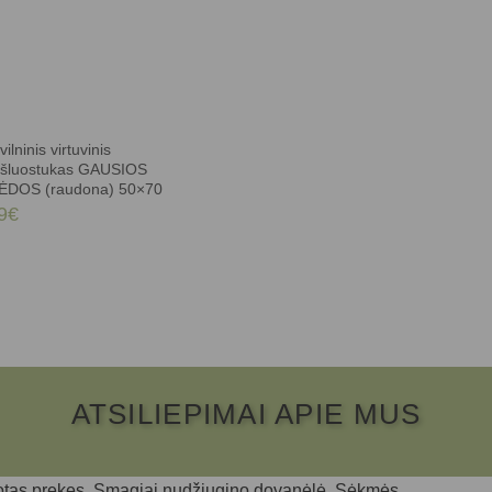
ilninis virtuvinis
kšluostukas GAUSIOS
ĖDOS (raudona) 50×70
9
€
ATSILIEPIMAI APIE MUS
kuotas prekes. Smagiai nudžiugino dovanėlė. Sėkmės