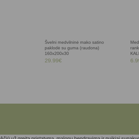
Švelni medvilninė mako satino
Medv
paklodė su guma (raudona)
ran
160x200x30
KAL
29.99
€
6.9
Ačiū už greitą pristatymą, malonų bendravimą ir puikiai supa