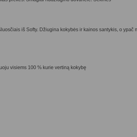
uosčiais iš Softy. Džiugina kokybės ir kainos santykis, o ypač 
uoju visiems 100 % kurie vertiną kokybę
duoju ❤️
gotipų išsiuvinėjimu. Malonus bendravimas , greitas prekių pri