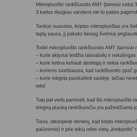
Mikropluošto rankšluostis AMY (tamsiai ruda) 30
3 kartus daugiau vandens nei to paties pagrindin
Tankiai suaustas, kirptas mikropluoštas yra šiek
taptų sausa, jį pakaks tiesiog švelniai priglausti
Todėl mikropluošto rankšluostis AMY (tamsiai
– kurie aktyviai leidžia laisvalaikį ir reikalinga
– kurie ketina keliauti atostogų ir reikia rankš
– kuriems svarbiausia, kad rankšluostis ypač gre
– kurie mėgsta pasikaitinti saulėje, tačiau nere
oda!
Taip pat verta paminėti, kad šis mikropluošto r
drėgną plauką rankšluosčiu yra pažeidžiama jo s
Tiesa, atkreipkite dėmesį, kad kirpto mikropluo
galūnėmis) ir prie tokių odos vietų „kimbantis“ r