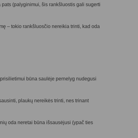
ats (palyginimui, šis rankšluostis gali sugerti
mę – tokio rankšluosčio nereikia trinti, kad oda
i prisilietimui būna saulėje pernelyg nudegusi
sinti, plaukų nereikės trinti, nes trinant
onių oda neretai būna išsausėjusi (ypač ties