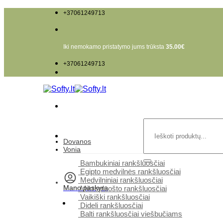
Skip
+37061249713
to
content
Iki nemokamo pristatymo jums trūksta
35.00
€
+37061249713
Ieškoti:
Dovanos
Vonia
Bambukiniai rankšluosčiai
Egipto medvilnės rankšluosčiai
Medvilniniai rankšluosčiai
Mano paskyra
Mikropluošto rankšluosčiai
Vaikiški rankšluosčiai
Dideli rankšluosčiai
Balti rankšluosčiai viešbučiams