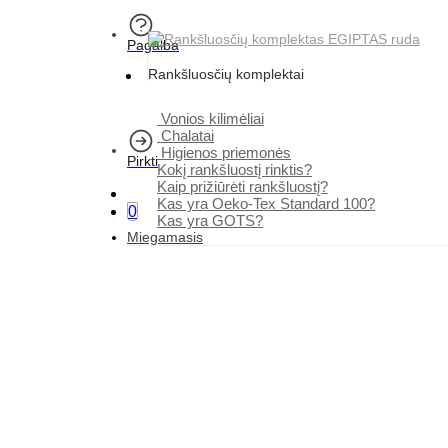
Pagalba
Rankšluosčių komplektai
Vonios kilimėliai
Chalatai
Higienos priemonės
Pirkti
Kokį rankšluostį rinktis?
Kaip prižiūrėti rankšluostį?
Kas yra Oeko-Tex Standard 100?
0
Kas yra GOTS?
Miegamasis