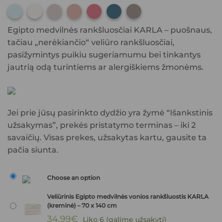
1
1
1
1
1
1
1
Egipto medvilnės rankšluosčiai KARLA – puošnaus,
tačiau „nerėkiančio“ veliūro rankšluosčiai,
pasižymintys puikiu sugeriamumu bei tinkantys
jautrią odą turintiems ar alergiškiems žmonėms.
Jei prie jūsų pasirinkto dydžio yra žymė “Išankstinis
užsakymas”, prekės pristatymo terminas – iki 2
savaičių. Visas prekes, užsakytas kartu, gausite ta
pačia siunta.
Choose an option
Veliūrinis Egipto medvilnės vonios rankšluostis KARLA
(kreminė) – 70 x 140 cm
34.99
€
Liko 6 (galime užsakyti)