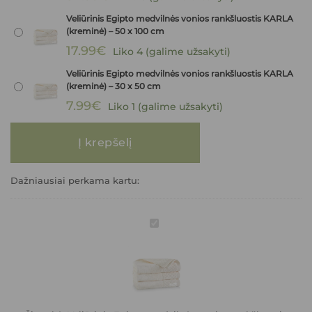
Veliūrinis Egipto medvilnės vonios rankšluostis KARLA
(kreminė) – 50 x 100 cm
17.99
€
Liko 4 (galime užsakyti)
Veliūrinis Egipto medvilnės vonios rankšluostis KARLA
(kreminė) – 30 x 50 cm
7.99
€
Liko 1 (galime užsakyti)
produkto kiekis: Veliūrinis Egipto medvilnės vonios rankšluostis KARLA 
Į krepšelį
Dažniausiai perkama kartu:
Veliūrinis
Egipto
medvilnės
vonios
rankšluostis
KARLA
(kreminė)