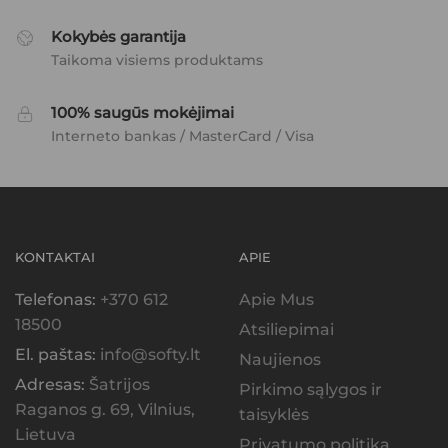
Kokybės garantija
Taikoma visiems produktams
100% saugūs mokėjimai
Interneto bankas / MasterCard / Visa
KONTAKTAI
APIE
Telefonas:
+370 612
Apie Mus
18500
Atsiliepimai
El. paštas:
info@softy.lt
Naujienos
Adresas:
Šatrijos
Pirkimo sąlygos ir
Raganos g. 69, Vilnius,
taisyklės
Lietuva
Privatumo politika