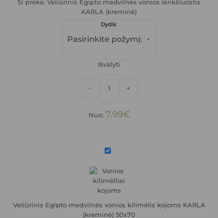
Ši prekė:
Veliūrinis Egipto medvilnės vonios rankšluostis
KARLA (kreminė)
Dydis
Išvalyti
produkto kiekis: Veliūrinis Egipto medvi
-
+
7.99
€
Nuo:
Veliūrinis
Egipto
medvilnės
vonios
kilimėlis
kojoms
KARLA
Veliūrinis Egipto medvilnės vonios kilimėlis kojoms KARLA
(kreminė)
(kreminė) 50x70