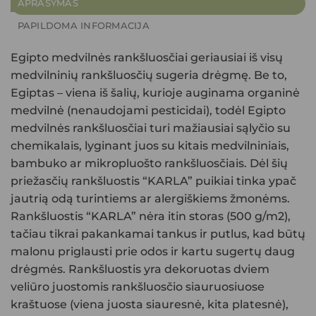
APRAŠYMAS
PAPILDOMA INFORMACIJA
Egipto medvilnės rankšluosčiai geriausiai iš visų
medvilninių rankšluosčių sugeria drėgmę. Be to,
Egiptas – viena iš šalių, kurioje auginama organinė
medvilnė (nenaudojami pesticidai), todėl Egipto
medvilnės rankšluosčiai turi mažiausiai sąlyčio su
chemikalais, lyginant juos su kitais medvilniniais,
bambuko ar mikropluošto rankšluosčiais. Dėl šių
priežasčių rankšluostis “KARLA” puikiai tinka ypač
jautrią odą turintiems ar alergiškiems žmonėms.
Rankšluostis “KARLA” nėra itin storas (500 g/m2),
tačiau tikrai pakankamai tankus ir putlus, kad būtų
malonu priglausti prie odos ir kartu sugertų daug
drėgmės. Rankšluostis yra dekoruotas dviem
veliūro juostomis rankšluosčio siauruosiuose
kraštuose (viena juosta siauresnė, kita platesnė),