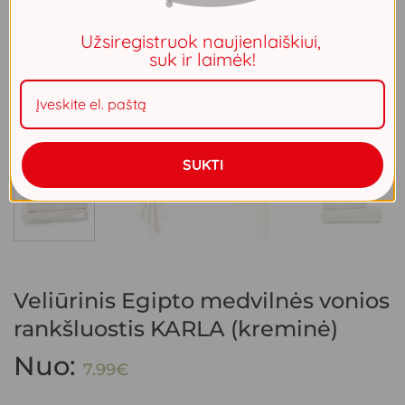
Užsiregistruok naujienlaiškiui,
suk ir laimėk!
SUKTI
Veliūrinis Egipto medvilnės vonios
rankšluostis KARLA (kreminė)
Nuo:
7.99
€