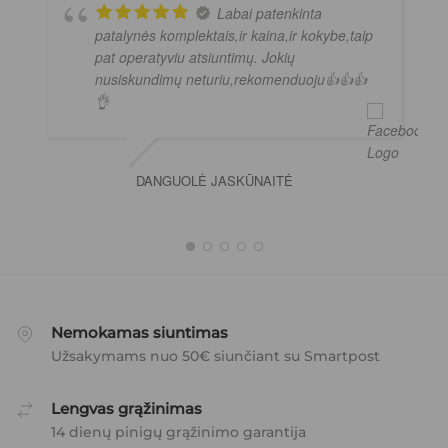
Labai patenkinta
patalynės komplektais,ir kaina,ir kokybe,taip
pat operatyviu atsiuntimų. Jokių
nusiskundimų neturiu,rekomenduoju👍👍👍
👌
DANGUOLĖ JASKŪNAITĖ
Nemokamas siuntimas
Užsakymams nuo 50€ siunčiant su Smartpost
Lengvas grąžinimas
14 dienų pinigų grąžinimo garantija