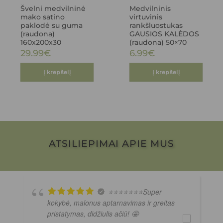
Švelni medvilninė
Medvilninis
mako satino
virtuvinis
paklodė su guma
rankšluostukas
(raudona)
GAUSIOS KALĖDOS
160x200x30
(raudona) 50×70
29.99
€
6.99
€
Į krepšelį
Į krepšelį
ATSILIEPIMAI APIE MUS
⭐️⭐️⭐️⭐️⭐️⭐️⭐️Super
kokybė, malonus aptarnavimas ir greitas
pristatymas, didžiulis ačiū! 🤩