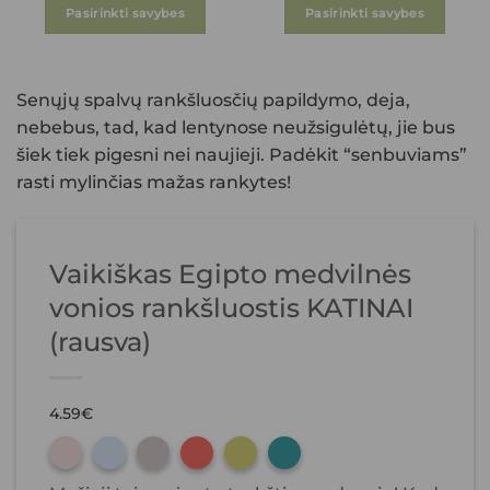
Pasirinkti savybes
Pasirinkti savybes
This
This
product
product
has
has
Senųjų spalvų rankšluosčių papildymo, deja,
multiple
multiple
nebebus, tad, kad lentynose neužsigulėtų, jie bus
variants.
variants.
šiek tiek pigesni nei naujieji. Padėkit “senbuviams”
The
The
rasti mylinčias mažas rankytes!
options
options
may
may
be
be
chosen
chosen
Vaikiškas Egipto medvilnės
on
on
the
the
vonios rankšluostis KATINAI
product
product
(rausva)
page
page
4.59
€
1
1
1
1
1
1