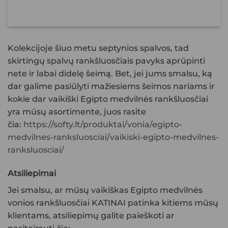
Kolekcijoje šiuo metu septynios spalvos, tad
skirtingų spalvų rankšluosčiais pavyks aprūpinti
nete ir labai didelę šeimą. Bet, jei jums smalsu, ką
dar galime pasiūlyti mažiesiems šeimos nariams ir
kokie dar
vaikiški Egipto medvilnės rankšluosčiai
yra mūsų asortimente, juos rasite
čia:
https://softy.lt/produktai/vonia/egipto-
medvilnes-ranksluosciai/vaikiski-egipto-medvilnes-
ranksluosciai/
Atsiliepimai
Jei smalsu, ar mūsų
vaikiškas Egipto medvilnės
vonios rankšluosčiai KATINAI
patinka kitiems mūsų
klientams, atsiliepimų galite paieškoti ar