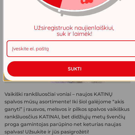
Užsiregistruok naujienlaiškiui,
suk ir laimėk!
SUKTI
Vaikiški rankšluosčiai voniai – naujos KATINŲ
spalvos mūsų asortimente! Iki šiol galėjome “akis
ganyti” į rausvos, melsvos ir pilkos spalvos vaikiškus
rankšluosčius KATINAI, bet didžiųjų metų švenčių
proga gamintojas parūpino net keturias naujas
spalvas! Užsukite ir jūs pasigrožėti!