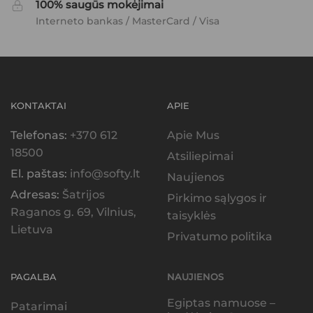
100% saugūs mokėjimai
Interneto bankas / MasterCard / Visa
KONTAKTAI
APIE
Telefonas:
+370 612
Apie Mus
18500
Atsiliepimai
El. paštas:
info@softy.lt
Naujienos
Adresas:
Šatrijos
Pirkimo sąlygos ir
Raganos g. 69, Vilnius,
taisyklės
Lietuva
Privatumo politika
PAGALBA
NAUJIENOS
Egiptas namuose –
Patarimai