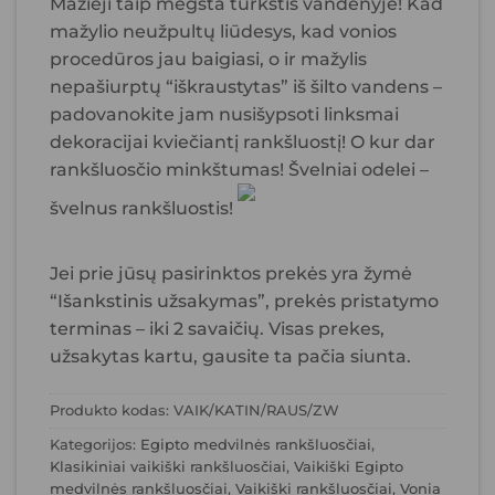
Mažieji taip mėgsta turkštis vandenyje! Kad
mažylio neužpultų liūdesys, kad vonios
procedūros jau baigiasi, o ir mažylis
nepašiurptų “iškraustytas” iš šilto vandens –
padovanokite jam nusišypsoti linksmai
dekoracijai kviečiantį rankšluostį! O kur dar
rankšluosčio minkštumas! Švelniai odelei –
švelnus rankšluostis!
Jei prie jūsų pasirinktos prekės yra žymė
“Išankstinis užsakymas”, prekės pristatymo
terminas – iki 2 savaičių. Visas prekes,
užsakytas kartu, gausite ta pačia siunta.
Produkto kodas:
VAIK/KATIN/RAUS/ZW
Kategorijos:
Egipto medvilnės rankšluosčiai
,
Klasikiniai vaikiški rankšluosčiai
,
Vaikiški Egipto
medvilnės rankšluosčiai
,
Vaikiški rankšluosčiai
,
Vonia