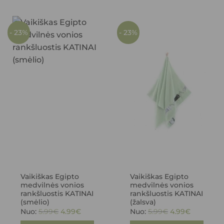
- 23%
- 23%
Vaikiškas Egipto
Vaikiškas Egipto
medvilnės vonios
medvilnės vonios
rankšluostis KATINAI
rankšluostis KATINAI
(smėlio)
(žalsva)
5.99
€
4.99
€
5.99
€
4.99
€
Nuo:
Nuo: