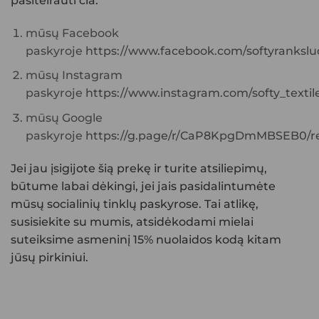
pasiteirauti čia:
mūsų Facebook
paskyroje
https://www.facebook.com/softyranksluo
mūsų Instagram
paskyroje
https://www.instagram.com/softy_textile
mūsų Google
paskyroje
https://g.page/r/CaP8KpgDmMBSEB0/re
Jei jau įsigijote šią prekę ir turite atsiliepimų,
būtume labai dėkingi, jei jais pasidalintumėte
mūsų socialinių tinklų paskyrose. Tai atlikę,
susisiekite su mumis, atsidėkodami mielai
suteiksime asmeninį 15% nuolaidos kodą kitam
jūsų pirkiniui.