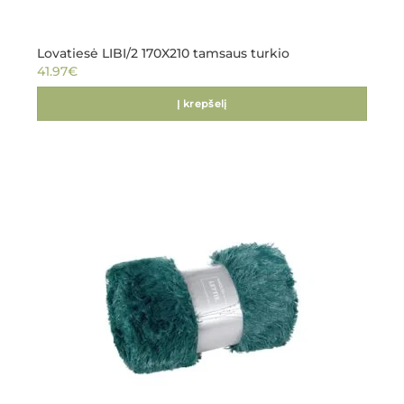
Lovatiesė LIBI/2 170X210 tamsaus turkio
41.97
€
Į krepšelį