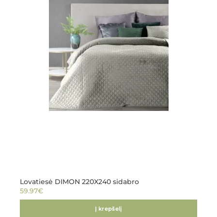
Lovatiesė DIMON 220X240 sidabro
59.97
€
Į krepšelį