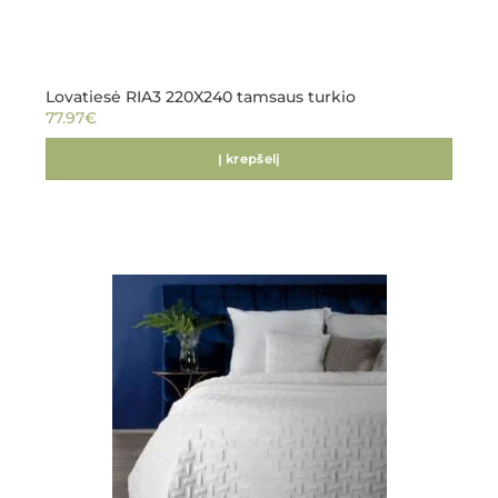
Lovatiesė RIA3 220X240 tamsaus turkio
77.97
€
Į krepšelį