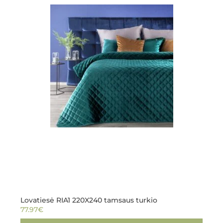
Lovatiesė RIA1 220X240 tamsaus turkio
77.97
€