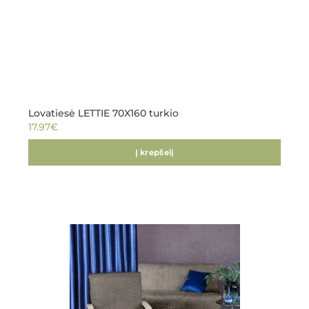
Lovatiesė LETTIE 70X160 turkio
17.97
€
Į krepšelį