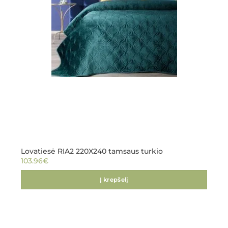
Lovatiesė RIA2 220X240 tamsaus turkio
103.96
€
Į krepšelį