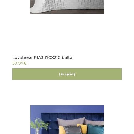
Lovatiesė RIA3 170X210 balta
59.97
€
Į krepšelį