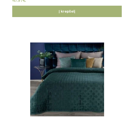
47.97
€
Į krepšelį