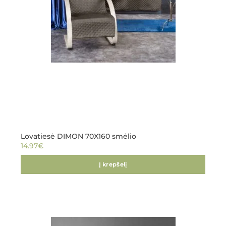
Lovatiesė DIMON 70X160 smėlio
14.97
€
Į krepšelį