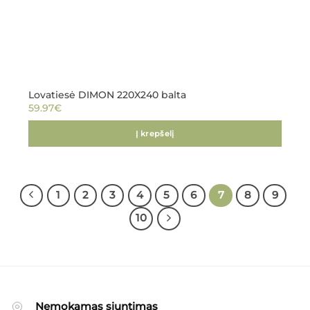
Lovatiesė DIMON 220X240 balta
59.97
€
Į krepšelį
1
2
3
4
5
6
7
8
9
10
Nemokamas siuntimas