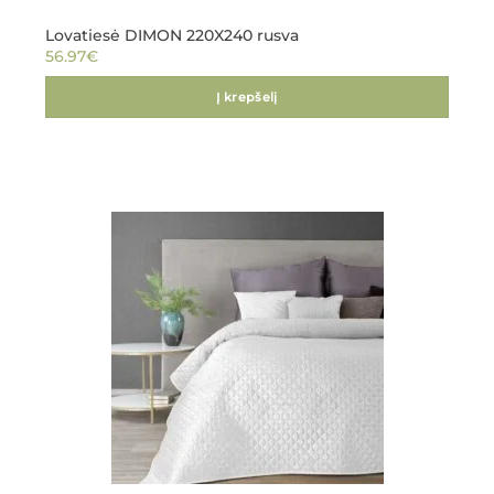
Lovatiesė DIMON 220X240 rusva
56.97
€
Į krepšelį