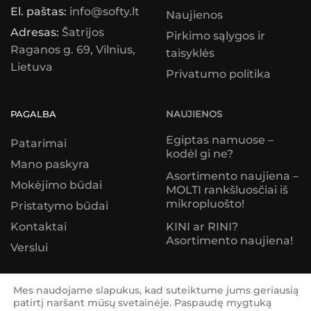
El. paštas:
info@softy.lt
Naujienos
Adresas:
Šatrijos
Pirkimo sąlygos ir
Raganos g. 69, Vilnius,
taisyklės
Lietuva
Privatumo politika
PAGALBA
NAUJIENOS
Egiptas namuose –
Patarimai
kodėl gi ne?
Mano paskyra
Asortimento naujiena –
Mokėjimo būdai
MOLTI rankšluosčiai iš
mikropluošto!
Pristatymo būdai
KINI ar RINI?
Kontaktai
Asortimento naujiena!
Verslui
© Softy 2026
Mes naudojame slapukus, kad suteiktume jums geriausią
patirtį naršant mūsų svetainėje. Paspaudę mygtuką