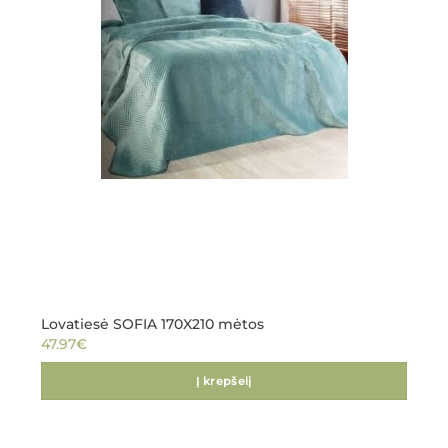
Lovatiesė SOFIA 170X210 mėtos
47.97
€
Į krepšelį