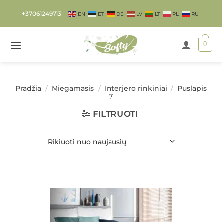
Skip
+37061249713
EN
ET
DE
LV
LT
PL
RU
to
content
0
Pradžia
/
Miegamasis
/
Interjero rinkiniai
/
Puslapis
7
FILTRUOTI