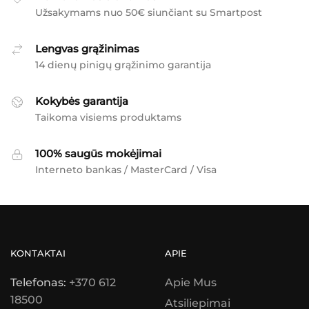
Užsakymams nuo 50€ siunčiant su Smartpost
Lengvas grąžinimas
14 dienų pinigų grąžinimo garantija
Kokybės garantija
Taikoma visiems produktams
100% saugūs mokėjimai
Interneto bankas / MasterCard / Visa
KONTAKTAI
APIE
Telefonas:
+370 612
Apie Mus
18500
Atsiliepimai