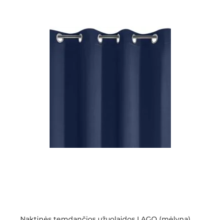
Naktinės temdančios užuolaidos LAGO (mėlyna)