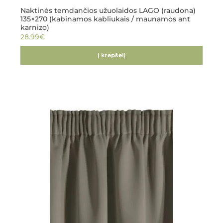
Naktinės temdančios užuolaidos LAGO (raudona)
135×270 (kabinamos kabliukais / maunamos ant
karnizo)
28.99
€
Į krepšelį