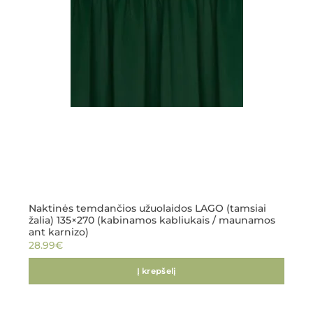
Naktinės temdančios užuolaidos LAGO (tamsiai
žalia) 135×270 (kabinamos kabliukais / maunamos
ant karnizo)
28.99
€
Į krepšelį