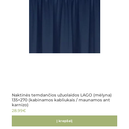
Naktinės temdančios užuolaidos LAGO (mėlyna)
135×270 (kabinamos kabliukais / maunamos ant
karnizo)
28.99
€
Į krepšelį