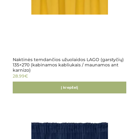
Naktinės temdančios užuolaidos LAGO (garstyčių)
135×270 (kabinamos kabliukais / maunamos ant
karnizo)
28.99
€
Į krepšelį