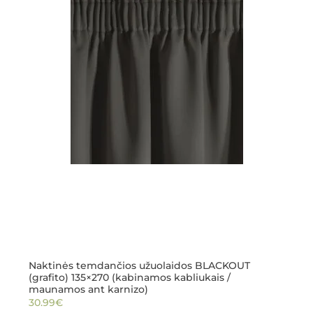
Naktinės temdančios užuolaidos BLACKOUT
(grafito) 135×270 (kabinamos kabliukais /
maunamos ant karnizo)
30.99
€