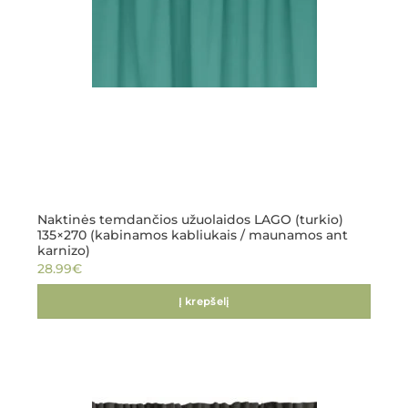
Naktinės temdančios užuolaidos LAGO (turkio)
135×270 (kabinamos kabliukais / maunamos ant
karnizo)
28.99
€
Į krepšelį