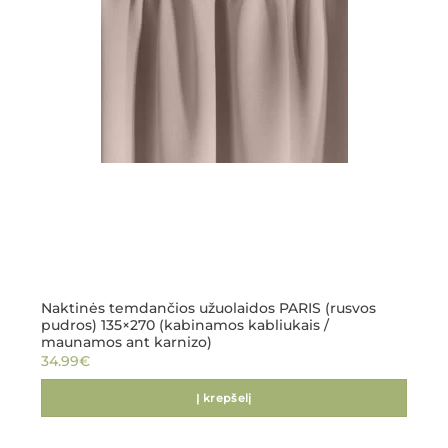
Naktinės temdančios užuolaidos PARIS (rusvos
pudros) 135×270 (kabinamos kabliukais /
maunamos ant karnizo)
34.99
€
Į krepšelį