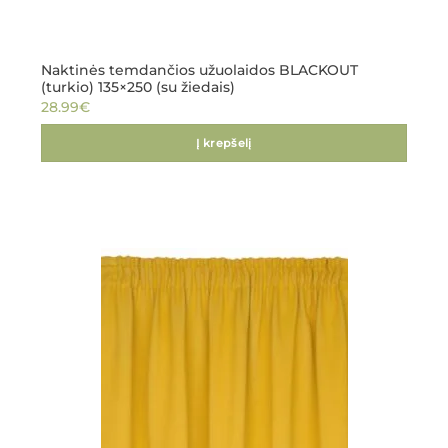
Naktinės temdančios užuolaidos BLACKOUT
(turkio) 135×250 (su žiedais)
28.99
€
Į krepšelį