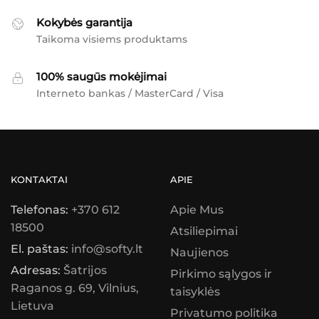
Kokybės garantija
Taikoma visiems produktams
100% saugūs mokėjimai
Interneto bankas / MasterCard / Visa
KONTAKTAI
APIE
Telefonas:
+370 612
Apie Mus
18500
Atsiliepimai
El. paštas:
info@softy.lt
Naujienos
Adresas:
Šatrijos
Pirkimo sąlygos ir
Raganos g. 69, Vilnius,
taisyklės
Lietuva
Privatumo politika