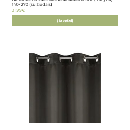
140×270 (su žiedais)
31.99
€
Į krepšelį