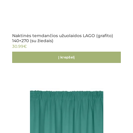
Naktinės temdančios užuolaidos LAGO (grafito)
140×270 (su žiedais)
30.99
€
Į krepšelį