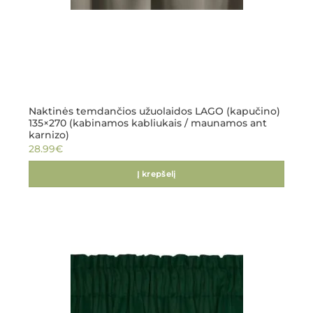
Naktinės temdančios užuolaidos LAGO (kapučino)
135×270 (kabinamos kabliukais / maunamos ant
karnizo)
28.99
€
Į krepšelį