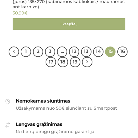
(jūros) 135×270 (kabinamos kabliukais / maunamos
ant karnizo)
30.99
€
Į krepšelį
1
2
3
…
12
13
14
15
16
17
18
19
Nemokamas siuntimas
Užsakymams nuo 50€ siunčiant su Smartpost
Lengvas grąžinimas
14 dienų pinigų grąžinimo garantija