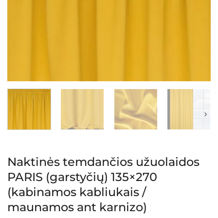
Naktinės temdančios užuolaidos
PARIS (garstyčių) 135×270
(kabinamos kabliukais /
maunamos ant karnizo)