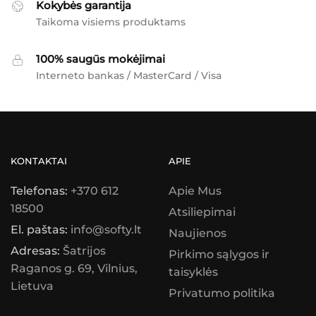
Kokybės garantija
Taikoma visiems produktams
100% saugūs mokėjimai
Interneto bankas / MasterCard / Visa
KONTAKTAI
APIE
Telefonas:
+370 612
Apie Mus
18500
Atsiliepimai
El. paštas:
info@softy.lt
Naujienos
Adresas:
Šatrijos
Pirkimo sąlygos ir
Raganos g. 69, Vilnius,
taisyklės
Lietuva
Privatumo politika