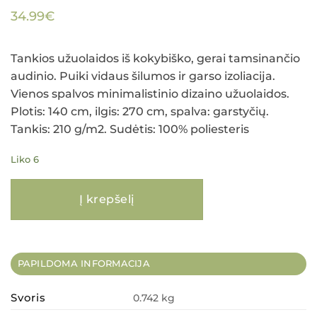
34.99
€
Tankios užuolaidos iš kokybiško, gerai tamsinančio
audinio. Puiki vidaus šilumos ir garso izoliacija.
Vienos spalvos minimalistinio dizaino užuolaidos.
Plotis: 140 cm, ilgis: 270 cm, spalva: garstyčių.
Tankis: 210 g/m2. Sudėtis: 100% poliesteris
Liko 6
produkto kiekis: Naktinės temdančios užuolaidos PARIS (garstyčių) 135
Į krepšelį
PAPILDOMA INFORMACIJA
Svoris
0.742 kg