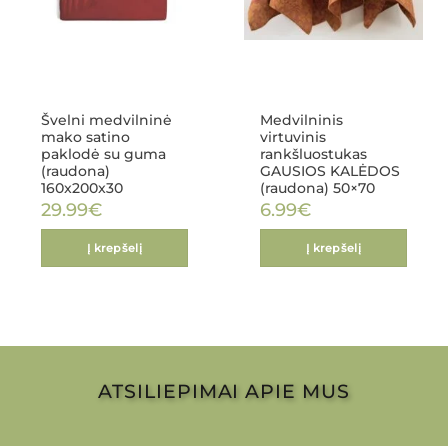
Švelni medvilninė
Medvilninis
mako satino
virtuvinis
paklodė su guma
rankšluostukas
(raudona)
GAUSIOS KALĖDOS
160x200x30
(raudona) 50×70
29.99
€
6.99
€
Į krepšelį
Į krepšelį
ATSILIEPIMAI APIE MUS