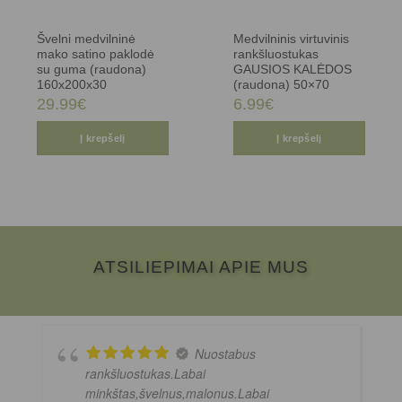
Švelni medvilninė
Medvilninis virtuvinis
mako satino paklodė
rankšluostukas
su guma (raudona)
GAUSIOS KALĖDOS
160x200x30
(raudona) 50×70
29.99
€
6.99
€
Į krepšelį
Į krepšelį
ATSILIEPIMAI APIE MUS
Nuostabus
rankšluostukas.Labai
minkštas,švelnus,malonus.Labai