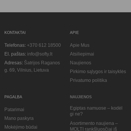
KONTAKTAI
APIE
Telefonas:
+370 612 18500
Apie Mus
El. paštas:
info@softy.lt
Atsiliepimai
Adresas:
Šatrijos Raganos
Naujienos
g. 69, Vilnius, Lietuva
Pirkimo sąlygos ir taisyklės
Privatumo politika
PAGALBA
NAUJIENOS
Egiptas namuose – kodėl
Patarimai
gi ne?
Mano paskyra
Asortimento naujiena –
Mokėjimo būdai
MOLTI rankšluosčiai iš