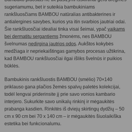
sugeriamumu, bet ir suteikia bambukiniams
rankšluosčiams BAMBOU natūralias antibakterines ir
antialergines savybes, kurios yra itin svarbios jautriai odai.
Šie rankšluosčiai idealiai tinka visai šeimai, ypač
vaikams
bei dermatitu sergantiems
žmonėms, nes BAMBOU
švelnumas
nedirgina jautrios odos
. Aukštos kokybės
medžiaga ir nepriekaištingas gamybos procesas užtikrina,
kad BAMBOU rankšluosčiai ilgai išliks švelnūs ir puikios
būklės.
Bambukinis rankšluostis BAMBOU (smėlio) 70×140
priklauso gana plačios žemės spalvų paletės kolekcijai,
todėl lengvai priderinsite jį prie savo vonios kambario
interjero. Sukurkite savo unikalų rinkinį ir mėgaukitės
prabanga kasdien. Rinkitės iš dviejų skirtingų dydžių – 50
cm x 90 cm bei 70 x 140 cm – ir mėgaukitės šiuolaikiška
estetika bei funkcionalumu.