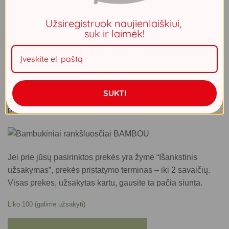
17.99
€
Užsiregistruok naujienlaiškiui,
suk ir laimėk!
Ieškote švelnių ir ilgaamžių rankšluosčių? Atraskite
BAMBOU kolekciją: pagaminta iš 100% bambuko,
dekoruota 100% medvilnės juostele. JOKIOS sintetikos!
Rankšluosčių tankis visai nemažas, bet, kadangi
bambukinis siūlas yra gerokai plonesnis ir glotnesnis nei
SUKTI
medvilninis, pats rankšluostis atrodo lengvas ir gana
plonas.
Jei prie jūsų pasirinktos prekės yra žymė “Išankstinis
užsakymas”, prekės pristatymo terminas – iki 2 savaičių.
Visas prekes, užsakytas kartu, gausite ta pačia siunta.
Liko 100 (galime užsakyti)
produkto kiekis: Bambukinis rankšluostis BAMBOU (smėlio) 70x140