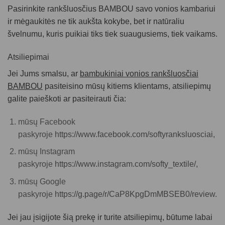
Pasirinkite rankšluosčius BAMBOU savo vonios kambariui
ir mėgaukitės ne tik aukšta kokybe, bet ir natūraliu
švelnumu, kuris puikiai tiks tiek suaugusiems, tiek vaikams.
Atsiliepimai
Jei Jums smalsu, ar
bambukiniai vonios rankšluosčiai
BAMBOU
pasiteisino mūsų kitiems klientams, atsiliepimų
galite paieškoti ar pasiteirauti čia:
mūsų Facebook
paskyroje
https://www.facebook.com/softyranksluosciai
,
mūsų Instagram
paskyroje
https://www.instagram.com/softy_textile/,
mūsų Google
paskyroje
https://g.page/r/CaP8KpgDmMBSEB0/review.
Jei jau įsigijote šią prekę ir turite atsiliepimų, būtume labai