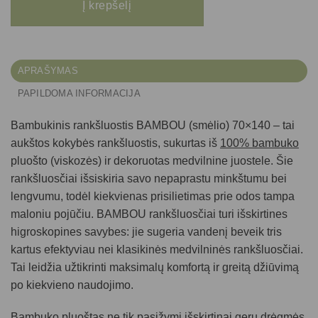
Į krepšelį
APRAŠYMAS
PAPILDOMA INFORMACIJA
Bambukinis rankšluostis BAMBOU (smėlio) 70×140
– tai
aukštos kokybės rankšluostis, sukurtas iš
100% bambuko
pluošto (viskozės) ir dekoruotas medvilnine juostele. Šie
rankšluosčiai išsiskiria savo nepaprastu minkštumu bei
lengvumu, todėl kiekvienas prisilietimas prie odos tampa
maloniu pojūčiu. BAMBOU rankšluosčiai turi išskirtines
higroskopines savybes: jie sugeria vandenį beveik tris
kartus efektyviau nei klasikinės medvilninės rankšluosčiai.
Tai leidžia užtikrinti maksimalų komfortą ir greitą džiūvimą
po kiekvieno naudojimo.
Bambuko pluoštas ne tik pasižymi išskirtinai geru drėgmės