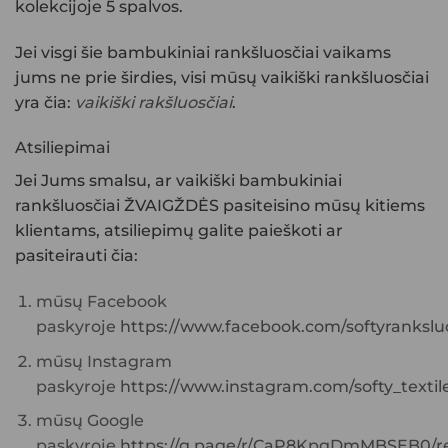
kolekcijoje 5 spalvos.
Jei visgi šie bambukiniai rankšluosčiai vaikams
jums ne prie širdies, visi mūsų vaikiški rankšluosčiai
yra čia:
vaikiški rakšluosčiai
.
Atsiliepimai
Jei Jums smalsu, ar
vaikiški bambukiniai
rankšluosčiai ŽVAIGŽDĖS
pasiteisino mūsų kitiems
klientams, atsiliepimų galite paieškoti ar
pasiteirauti čia:
mūsų Facebook
paskyroje
https://www.facebook.com/softyranksluo
mūsų Instagram
paskyroje
https://www.instagram.com/softy_textile
mūsų Google
paskyroje
https://g.page/r/CaP8KpgDmMBSEB0/re