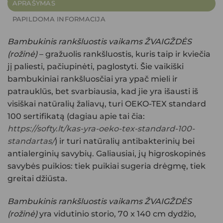
APRAŠYMAS
PAPILDOMA INFORMACIJA
Bambukinis rankšluostis vaikams ŽVAIGŽDĖS
(rožinė)
– gražuolis rankšluostis, kuris taip ir kviečia
jį paliesti, pačiupinėti, paglostyti. Šie vaikiški
bambukiniai rankšluosčiai yra ypač mieli ir
patrauklūs, bet svarbiausia, kad jie yra išausti iš
visiškai natūralių žaliavų, turi OEKO-TEX standard
100 sertifikatą (dagiau apie tai čia:
https://softy.lt/kas-yra-oeko-tex-standard-100-
standartas/
) ir turi
natūralių
antibakterinių bei
antialerginių savybių. Galiausiai, jų higroskopinės
savybės puikios: tiek puikiai sugeria drėgmę, tiek
greitai džiūsta.
Bambukinis rankšluostis vaikams ŽVAIGŽDĖS
(rožinė)
yra vidutinio storio, 70 x 140 cm dydžio,