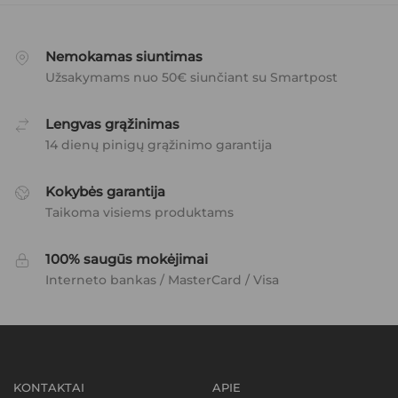
Nemokamas siuntimas
Užsakymams nuo 50€ siunčiant su Smartpost
Lengvas grąžinimas
14 dienų pinigų grąžinimo garantija
Kokybės garantija
Taikoma visiems produktams
100% saugūs mokėjimai
Interneto bankas / MasterCard / Visa
KONTAKTAI
APIE