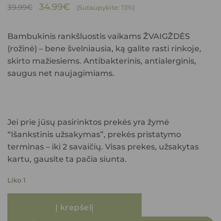
Original
Current
34.99
€
39.99
€
(Sutaupykite: 13%)
price
price
was:
is:
Bambukinis rankšluostis vaikams ŽVAIGŽDĖS
39.99€.
34.99€.
(rožinė) – bene švelniausia, ką galite rasti rinkoje,
skirto mažiesiems. Antibakterinis, antialerginis,
saugus net naujagimiams.
Jei prie jūsų pasirinktos prekės yra žymė
“Išankstinis užsakymas”, prekės pristatymo
terminas – iki 2 savaičių. Visas prekes, užsakytas
kartu, gausite ta pačia siunta.
Liko 1
Į krepšelį