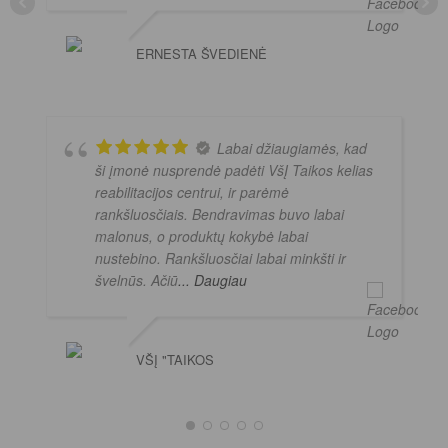
ERNESTA ŠVEDIENĖ
Labai džiaugiamės, kad
ši įmonė nusprendė padėti VšĮ Taikos kelias
reabilitacijos centrui, ir parėmė
rankšluosčiais. Bendravimas buvo labai
malonus, o produktų kokybė labai
nustebino. Rankšluosčiai labai minkšti ir
švelnūs. Ačiū
... Daugiau
VŠĮ "TAIKOS