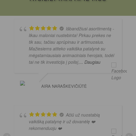
Išbandžiusi asortimentą -
likau maloniai nustebinta! Pirkau prekes ne
tik sau, tačiau aprūpinau ir artimuosius.
Mažiesiems atiteko vaikiška patalynė su
mėgstamiausiais animaciniais herojais, todėl
tai ne tik investicija į poilsį,
... Daugiau
AIRA NARAŠKEVIČIŪTĖ
Ačiū už nuostabią
vaikišką patalynę ir už dovanėlę ❤️
rekomenduoju ❤️