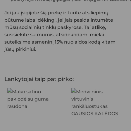
Jei jau įsigijote šią prekę ir turite atsiliepimų,
būtume labai dėkingi, jei jais pasidalintumėte
mūsų socialinių tinklų paskyrose. Tai atlikę,
susisiekite su mumis, atsidėkodami mielai
suteiksime asmeninį 15% nuolaidos kodą kitam
jūsų pirkiniui.
Lankytojai taip pat pirko: