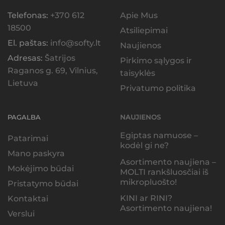
Telefonas:
+370 612
Apie Mus
18500
Atsiliepimai
El. paštas:
info@softy.lt
Naujienos
Adresas:
Šatrijos
Pirkimo sąlygos ir
Raganos g. 69, Vilnius,
taisyklės
Lietuva
Privatumo politika
PAGALBA
NAUJIENOS
Egiptas namuose –
Patarimai
kodėl gi ne?
Mano paskyra
Asortimento naujiena –
Mokėjimo būdai
MOLTI rankšluosčiai iš
mikropluošto!
Pristatymo būdai
KINI ar RINI?
Kontaktai
Asortimento naujiena!
Verslui