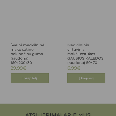
Švelni medvilninė
Medvilninis
mako satino
virtuvinis
paklodė su guma
rankšluostukas
(raudona)
GAUSIOS KALĖDOS
160x200x30
(raudona) 50×70
29.99
€
6.99
€
Į krepšelį
Į krepšelį
ATSILIEPIMAI APIE MUS