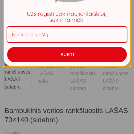
Užsiregistruok naujienlaiškiui,
suk ir laimėk!
SUKTI
Bambukinis vonios rankšluostis LAŠAS
70×140 (sidabro)
22.99
€