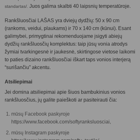
Juos galima skalbti 40 laipsnių temperatūroje.
standartas/
.
Rankšluosčiai LAŠAS yra dviejų dydžių: 50 x 90 cm
(rankoms, veidui, plaukams) ir 70 x 140 cm (kūnui). Esant
galimybei, primygtinai rekomenduojame įsigyti abiejų
dydžių rankšluosčių komplektus: taip jūsų vonia atrodys
žymiai tvarkingesnė ir jaukesnė, skirtingose vietose laikomi
to paties dizaino rankšluosčiai iškart taps vonios interjerą
“surišančiu” akcentu.
Atsiliepimai
Jei domina atsiliepimai apie šiuos
bambukinius vonios
rankšluosčius
, jų galite paieškoti ar pasiteirauti čia:
mūsų Facebook paskyroje
https://www.facebook.com/softyranksluosciai
,
mūsų Instagram paskyroje