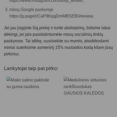
https://www.instagram.com/softy_textile/,
mūsų Google paskyroje
https://g.page/r/CaP8KpgDmMBSEB0/review.
Jei jau įsigijote šią prekę ir turite atsiliepimų, būtume labai
dėkingi, jei jais pasidalintumėte mūsų socialinių tinklų
paskyrose. Tai atlikę, susisiekite su mumis, atsidėkodami
mielai suteiksime asmeninį 15% nuolaidos kodą kitam jūsų
pirkiniui.
Lankytojai taip pat pirko: