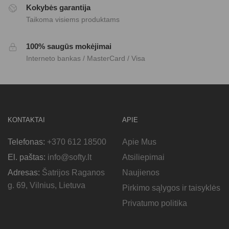
Kokybės garantija
Taikoma visiems produktams
100% saugūs mokėjimai
Interneto bankas / MasterCard / Visa
KONTAKTAI
APIE
Telefonas:
+370 612 18500
Apie Mus
El. paštas:
info@softy.lt
Atsiliepimai
Adresas:
Šatrijos Raganos
Naujienos
g. 69, Vilnius, Lietuva
Pirkimo sąlygos ir taisyklės
Privatumo politika