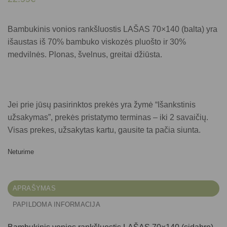
Bambukinis vonios rankšluostis LAŠAS 70×140 (balta)
yra
išaustas iš 70% bambuko viskozės pluošto ir 30%
medvilnės. Plonas, švelnus, greitai džiūsta.
Jei prie jūsų pasirinktos prekės yra žymė “Išankstinis
užsakymas”, prekės pristatymo terminas – iki 2 savaičių.
Visas prekes, užsakytas kartu, gausite ta pačia siunta.
Neturime
APRAŠYMAS
PAPILDOMA INFORMACIJA