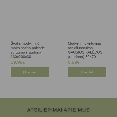
Švelni medvilninė
Medvilninis virtuvinis
mako satino paklodė
rankšluostukas
su guma (raudona)
GAUSIOS KALĖDOS
160x200x30
(raudona) 50×70
29.99
€
6.99
€
Į krepšelį
Į krepšelį
ATSILIEPIMAI APIE MUS