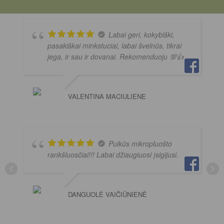
Labai geri, kokybiški,
pasakiškai minkstuciai, labai švelnūs, tikrai
jega, ir sau ir dovanai. Rekomenduoju 💯👍
VALENTINA MACIULIENE
Puikūs mikropluošto
rankšluosčiai!!! Labai džiaugiuosi įsigijusi.
DANGUOLĖ VAIČIŪNIENĖ