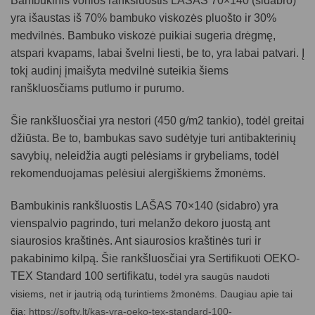
Bambukinis vonios rankšluostis
LAŠAS 70×140 (sidabro)
yra išaustas iš 70% bambuko viskozės pluošto ir 30%
medvilnės. Bambuko viskozė puikiai sugeria drėgmę,
atspari kvapams, labai švelni liesti, be to, yra labai patvari. Į
tokį audinį įmaišyta medvilnė suteikia šiems
ranškluosčiams putlumo ir purumo.
Šie rankšluosčiai yra nestori (450 g/m2 tankio), todėl greitai
džiūsta. Be to, bambukas savo sudėtyje turi antibakterinių
savybių, neleidžia augti pelėsiams ir grybeliams, todėl
rekomenduojamas pelėsiui alergiškiems žmonėms.
Bambukinis rankšluostis LAŠAS 70×140 (sidabro) yra
vienspalvio pagrindo, turi melanžo dekoro juostą ant
siaurosios kraštinės. Ant siaurosios kraštinės turi ir
pakabinimo kilpą. Šie rankšluosčiai yra Sertifikuoti OEKO-
TEX Standard 100 sertifikatu,
todėl yra saugūs naudoti
visiems, net ir jautrią odą turintiems žmonėms. Daugiau apie tai
čia:
https://softy.lt/kas-yra-oeko-tex-standard-100-