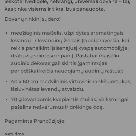
ieškote! Nedidelė, nebrangi, universali dovana – tai,
kas tinka visiems ir tikrai bus panaudota.
Dovanų rinkinį sudaro:
medžiaginis maišelis, užpildytas aromatingais
levandų ir levandinų žiedais (labai praverčia, kai
reikia panaikinti įsisenėjusį kvapą automobilyje,
drabužių spintose ir pan.). Pastaba: maišelio
audinio dekoras gali skirtis (gamintojas
periodiškai keičia naudojamų audinių raštus);
40 x 60 cm medvilninis virtuvinis rankšluostukas,
išsiuvinėtas levandų atvaizdu.
70 g levandomis kvepiantis muilas. Veiksmingai
pašalina nešvarumus ir drėkinga odą.
Pagaminta Prancūzijoje.
Neturime