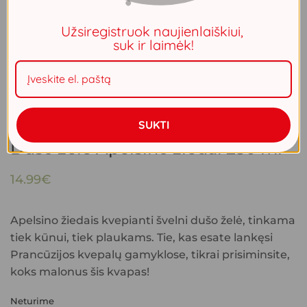
Užsiregistruok naujienlaiškiui,
suk ir laimėk!
SUKTI
Dušo želė Apelsino žiedai 250 ml
14.99
€
Apelsino žiedais kvepianti švelni dušo želė, tinkama
tiek kūnui, tiek plaukams. Tie, kas esate lankęsi
Prancūzijos kvepalų gamyklose, tikrai prisiminsite,
koks malonus šis kvapas!
Neturime