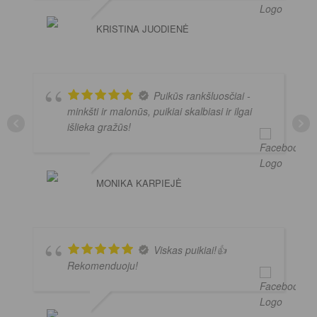
KRISTINA JUODIENĖ
Puikūs rankšluosčiai -
minkšti ir malonūs, puikiai skalbiasi ir ilgai
išlieka gražūs!
MONIKA KARPIEJĖ
Viskas puikiai!👍
Rekomenduoju!