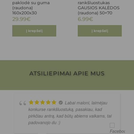
paklodė su guma
rankšluostukas
(raudona)
GAUSIOS KALĖDOS
160x200x30
(raudona) 50×70
29.99
€
6.99
€
Į krepšelį
Į krepšelį
ATSILIEPIMAI APIE MUS
Labai maloni, laimėjau
konkurse rankšluostuką, pasakiau, kad
pirkčiau antrą, kad būtų abiems vaikams, tai
padovanojo du :)