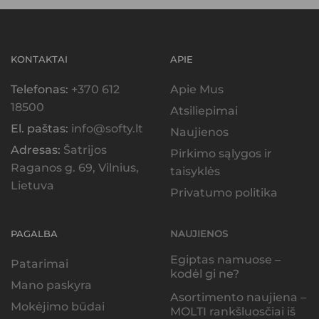
KONTAKTAI
APIE
Telefonas:
+370 612
Apie Mus
18500
Atsiliepimai
El. paštas:
info@softy.lt
Naujienos
Adresas:
Šatrijos
Pirkimo sąlygos ir
Raganos g. 69, Vilnius,
taisyklės
Lietuva
Privatumo politika
PAGALBA
NAUJIENOS
Egiptas namuose –
Patarimai
kodėl gi ne?
Mano paskyra
Asortimento naujiena –
Mokėjimo būdai
MOLTI rankšluosčiai iš