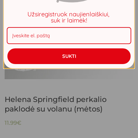
Užsiregistruok naujienlaiškiui,
suk ir laimėk!
SUKTI
Helena Springfield perkalio
paklodė su volanu (mėtos)
11.99
€