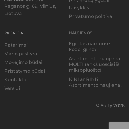
Pirkimo sąlygos ir
Raganos g. 69, Vilnius,
taisyklės
Lietuva
Privatumo politika
PAGALBA
NAUJIENOS
Egiptas namuose –
Patarimai
kodėl gi ne?
Mano paskyra
Asortimento naujiena –
Mokėjimo būdai
MOLTI rankšluosčiai iš
mikropluošto!
Pristatymo būdai
KINI ar RINI?
Kontaktai
Asortimento naujiena!
Verslui
© Softy 2026