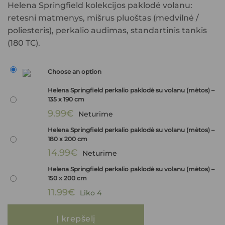
Helena Springfield kolekcijos paklodė volanu:
retesni matmenys, mišrus pluoštas (medvilnė /
poliesteris), perkalio audimas, standartinis tankis
(180 TC).
Choose an option
Helena Springfield perkalio paklodė su volanu (mėtos) –
135 x 190 cm
9.99
€
Neturime
Helena Springfield perkalio paklodė su volanu (mėtos) –
180 x 200 cm
14.99
€
Neturime
Helena Springfield perkalio paklodė su volanu (mėtos) –
150 x 200 cm
11.99
€
Liko 4
produkto kiekis: Helena Springfield perkalio paklodė su volanu (mėtos)
Į krepšelį