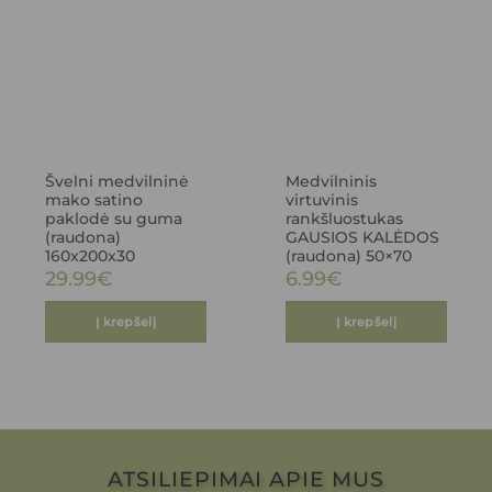
Švelni medvilninė
Medvilninis
mako satino
virtuvinis
paklodė su guma
rankšluostukas
(raudona)
GAUSIOS KALĖDOS
160x200x30
(raudona) 50×70
29.99
€
6.99
€
Į krepšelį
Į krepšelį
ATSILIEPIMAI APIE MUS