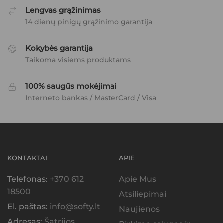
Lengvas grąžinimas
14 dienų pinigų grąžinimo garantija
Kokybės garantija
Taikoma visiems produktams
100% saugūs mokėjimai
Interneto bankas / MasterCard / Visa
KONTAKTAI
APIE
Telefonas:
+370 612
Apie Mus
18500
Atsiliepimai
El. paštas:
info@softy.lt
Naujienos
Adresas:
Šatrijos