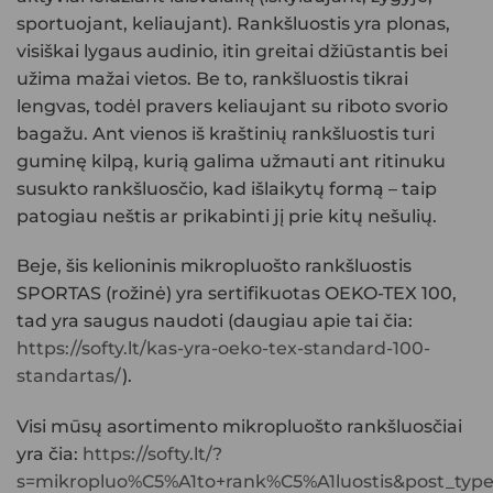
sportuojant, keliaujant). Rankšluostis yra plonas,
visiškai lygaus audinio, itin greitai džiūstantis bei
užima mažai vietos. Be to, rankšluostis tikrai
lengvas, todėl pravers keliaujant su riboto svorio
bagažu. Ant vienos iš kraštinių rankšluostis turi
guminę kilpą, kurią galima užmauti ant ritinuku
susukto rankšluosčio, kad išlaikytų formą – taip
patogiau neštis ar prikabinti jį prie kitų nešulių.
Beje, šis kelioninis mikropluošto rankšluostis
SPORTAS (rožinė) yra sertifikuotas OEKO-TEX 100,
tad yra saugus naudoti (daugiau apie tai čia:
https://softy.lt/kas-yra-oeko-tex-standard-100-
standartas/
).
Visi mūsų asortimento mikropluošto rankšluosčiai
yra čia:
https://softy.lt/?
s=mikropluo%C5%A1to+rank%C5%A1luostis&post_typ