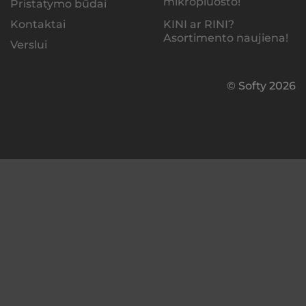
mikropluošto!
Pristatymo būdai
KINI ar RINI?
Kontaktai
Asortimento naujiena!
Verslui
© Softy 2026