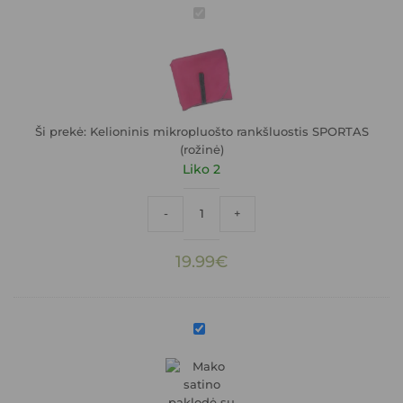
Kelioninis
mikropluošto
rankšluostis
SPORTAS
(rožinė)
Ši prekė:
Kelioninis mikropluošto rankšluostis SPORTAS
(rožinė)
Liko 2
produkto kiekis: Kelioninis mikropluošto
-
+
19.99
€
Švelni
medvilninė
mako
satino
paklodė