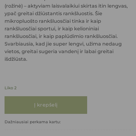
(rožinė)
– aktyviam laisvalaikiui skirtas itin lengvas,
ypač greitai džiūstantis rankšluostis. Šie
mikropluošto rankšluosčiai tinka ir kaip
rankšluosčiai sportui, ir kaip kelioniniai
rankšluosčiai, ir kaip paplūdimio rankšluosčiai.
Svarbiausia, kad jie super lengvi, užima nedaug
vietos, greitai sugeria vandenį ir labai greitai
išdžiūsta.
Liko 2
produkto kiekis: Kelioninis mikropluošto rankšluostis SPORTAS (rožinė)
Į krepšelį
Dažniausiai perkama kartu: