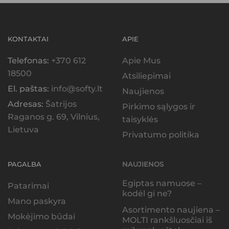
KONTAKTAI
APIE
Telefonas:
+370 612
Apie Mus
18500
Atsiliepimai
El. paštas:
info@softy.lt
Naujienos
Adresas:
Šatrijos
Pirkimo sąlygos ir
Raganos g. 69, Vilnius,
taisyklės
Lietuva
Privatumo politika
PAGALBA
NAUJIENOS
Egiptas namuose –
Patarimai
kodėl gi ne?
Mano paskyra
Asortimento naujiena –
Mokėjimo būdai
MOLTI rankšluosčiai iš