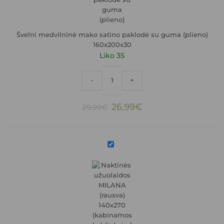
su
guma
(plieno)
160x200x30
Švelni medvilninė mako satino paklodė su guma (plieno)
160x200x30
Liko 35
produkto kiekis: Švelni medvilninė mako
-
+
Original
Current
26.99
€
29.99
€
price
price
was:
is:
29.99€.
26.99€.
Naktinės
užuolaidos
MILANA
(rausva)
140x270
(kabinamos
kabliukais
/
maunamos