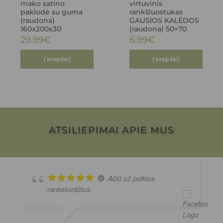
mako satino
virtuvinis
paklodė su guma
rankšluostukas
(raudona)
GAUSIOS KALĖDOS
160x200x30
(raudona) 50×70
29.99
€
6.99
€
Į krepšelį
Į krepšelį
ATSILIEPIMAI APIE MUS
Ačiū už puikius
ranksluoščius.