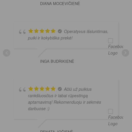
DIANA MOCEVIČIENĖ
Operatyvus išsiuntimas,
puiki ir kokybiška prekė!
INGA BUDRIKIENĖ
Ačiū už puikius
rankšluosčius ir labai rūpestingą
aptarnavimą! Rekomenduoju ir sėkmės
darbuose :)
RENATA JOČIENĖ