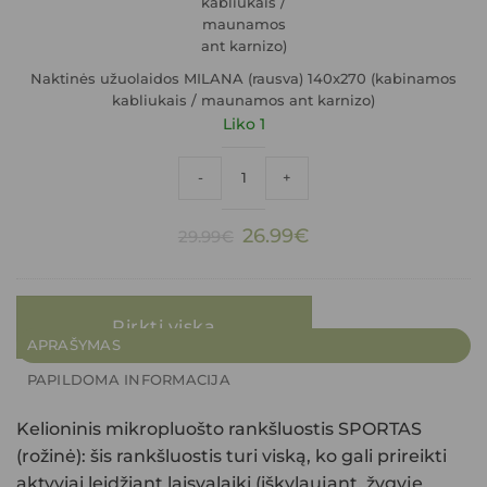
ant
karnizo)
Naktinės užuolaidos MILANA (rausva) 140x270 (kabinamos
kabliukais / maunamos ant karnizo)
Liko 1
produkto kiekis: Naktinės užuolaidos M
-
+
Original
Current
26.99
€
29.99
€
price
price
was:
is:
29.99€.
26.99€.
Pirkti viską
APRAŠYMAS
PAPILDOMA INFORMACIJA
Kelioninis mikropluošto rankšluostis SPORTAS
(rožinė): šis rankšluostis turi viską, ko gali prireikti
aktyviai leidžiant laisvalaikį (iškylaujant, žygyje,