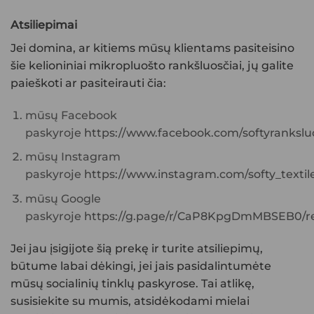
Atsiliepimai
Jei domina, ar kitiems mūsų klientams pasiteisino
šie
kelioniniai mikropluošto rankšluosčiai
, jų galite
paieškoti ar pasiteirauti čia:
mūsų Facebook
paskyroje
https://www.facebook.com/softyranksluo
mūsų Instagram
paskyroje
https://www.instagram.com/softy_textile
mūsų Google
paskyroje
https://g.page/r/CaP8KpgDmMBSEB0/re
Jei jau įsigijote šią prekę ir turite atsiliepimų,
būtume labai dėkingi, jei jais pasidalintumėte
mūsų socialinių tinklų paskyrose. Tai atlikę,
susisiekite su mumis, atsidėkodami mielai