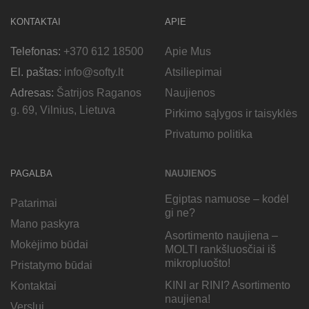
KONTAKTAI
APIE
Telefonas:
+370 612 18500
Apie Mus
El. paštas:
info@softy.lt
Atsiliepimai
Adresas:
Šatrijos Raganos
Naujienos
g. 69, Vilnius, Lietuva
Pirkimo sąlygos ir taisyklės
Privatumo politika
PAGALBA
NAUJIENOS
Egiptas namuose – kodėl
Patarimai
gi ne?
Mano paskyra
Asortimento naujiena –
Mokėjimo būdai
MOLTI rankšluosčiai iš
mikropluošto!
Pristatymo būdai
KINI ar RINI? Asortimento
Kontaktai
naujiena!
Verslui