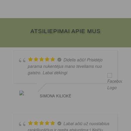
ATSILIEPIMAI APIE MUS
Didelis ačiū! Prisidėjo
parama nukentėjus mano tėveliams nuo
gaistro. Labai dėkingi
SIMONA KILIOKĖ
Labai ačiū už nuostabius
rankšluoščius ir greitą atsiuntimą:) Keičiu