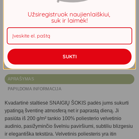
26.99
€
Užsiregistruok naujienlaiškiui,
suk ir laimėk!
Sukurkite jaukų stalo įvaizdį su kokybiška, dekoratyvia
staltiese. Puikus pasirinkimas virtuvės, kavos ar pusryčių
stalui!
SUKTI
Neturime
APRAŠYMAS
PAPILDOMA INFORMACIJA
Kvadartinė staltiesė SNAIGIŲ ŠOKIS
padės jums sukurti
ypatingą šventinę atmosferą net ir paprastą dieną. Ji
pasiūta iš
200 g/m²
tankio 100% poliesterio
velvetinio
audinio
, pasižyminčio švelniu paviršiumi, subtiliu blizgesiu
ir elegantiška tekstūra. Velvetinis poliesteris yra itin