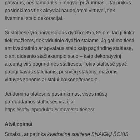
patvarus, nesilamdantis ir lengvai prižiūrimas – tai puikus
pasirinkimas tiek aktyviai naudojamai virtuvei, tiek
šventinei stalo dekoracijai.
Ši staltiesė yra universalaus dydžio: 85 x 85 cm, tad ji tinka
tiek mažiems, tiek vidutinio dydžio stalams. Ją galima tiesti
ant kvadratinio ar apvalaus stalo kaip pagrindinę staltiesę,
o ant didesnio stačiakampio stalo – kaip
dekoratyvinį
akcentą
virš pagrindinės staltiesės. Tokia staltiesė ypač
patogi kavos staleliams, pusryčių stalams, mažoms
virtuvės zonoms ar stalui balkone/terasoje.
Jei domina platesnis pasirinkimas, visos mūsų
parduodamos staltiesės yra čia:
https://softy.lt/produktai/virtuve/staltieses/
Atsiliepimai
Smalsu, ar patinka
kvadratinė staltiesė SNAIGIŲ ŠOKIS