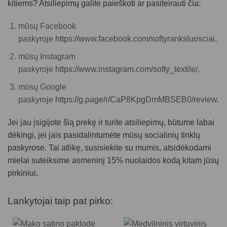
kitiems? Atsiliepimų galite paieškoti ar pasiteirauti čia:
mūsų Facebook
paskyroje
https://www.facebook.com/softyranksluosciai
,
mūsų Instagram
paskyroje
https://www.instagram.com/softy_textile/,
mūsų Google
paskyroje
https://g.page/r/CaP8KpgDmMBSEB0/review.
Jei jau įsigijote šią prekę ir turite atsiliepimų, būtume labai
dėkingi, jei jais pasidalintumėte mūsų socialinių tinklų
paskyrose. Tai atlikę, susisiekite su mumis, atsidėkodami
mielai suteiksime asmeninį 15% nuolaidos kodą kitam jūsų
pirkiniui.
Lankytojai taip pat pirko: