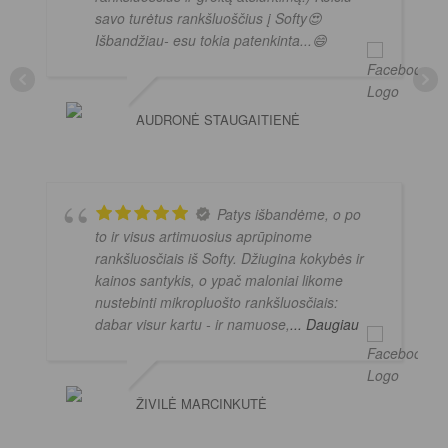
savo turėtus rankšluoščius į Softy😍
Išbandžiau- esu tokia patenkinta...😄
AUDRONĖ STAUGAITIENĖ
Patys išbandėme, o po
to ir visus artimuosius aprūpinome
rankšluosčiais iš Softy. Džiugina kokybės ir
kainos santykis, o ypač maloniai likome
nustebinti mikropluošto rankšluosčiais:
dabar visur kartu - ir namuose,
... Daugiau
ŽIVILĖ MARCINKUTĖ