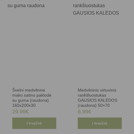
Švelni medvilninė
Medvilninis virtuvinis
mako satino paklodė
rankšluostukas
su guma (raudona)
GAUSIOS KALĖDOS
160x200x30
(raudona) 50×70
29.99
€
6.99
€
Į krepšelį
Į krepšelį