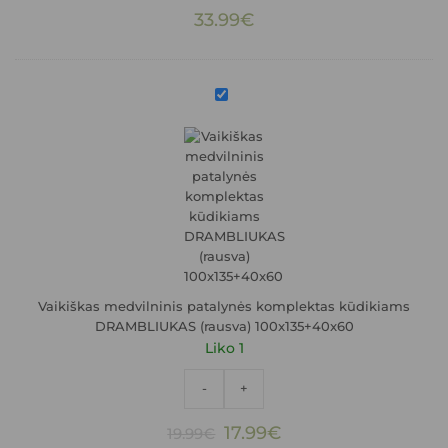
33.99
€
Vaikiškas
medvilninis
patalynės
komplektas
kūdikiams
DRAMBLIUKAS
(rausva)
100x135+40x60
Vaikiškas medvilninis patalynės komplektas kūdikiams
DRAMBLIUKAS (rausva) 100x135+40x60
Liko 1
-
+
Original
Current
17.99
€
19.99
€
price
price