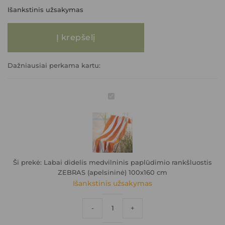
Išankstinis užsakymas
produkto kiekis: Labai didelis medvilninis paplūdimio rankšluostis ZEBR
Į krepšelį
Dažniausiai perkama kartu:
Labai
didelis
medvilninis
paplūdimio
rankšluostis
ZEBRAS
(apelsininė)
100x160
Ši prekė:
Labai didelis medvilninis paplūdimio rankšluostis
cm
ZEBRAS (apelsininė) 100x160 cm
Išankstinis užsakymas
produkto kiekis: Labai didelis medvilnin
-
+