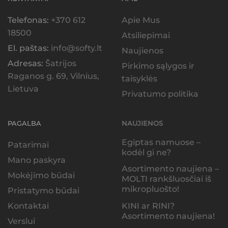
Telefonas:
+370 612
Apie Mus
18500
Atsiliepimai
El. paštas:
info@softy.lt
Naujienos
Adresas:
Šatrijos
Pirkimo sąlygos ir
Raganos g. 69, Vilnius,
taisyklės
Lietuva
Privatumo politika
PAGALBA
NAUJIENOS
Egiptas namuose –
Patarimai
kodėl gi ne?
Mano paskyra
Asortimento naujiena –
Mokėjimo būdai
MOLTI rankšluosčiai iš
mikropluošto!
Pristatymo būdai
KINI ar RINI?
Kontaktai
Asortimento naujiena!
Verslui