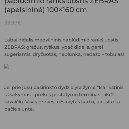
paplūdimio rankšluostis ZEBRAS
(apelsininė) 100×160 cm
33.99
€
Labai didelis medvilninis paplūdimio rankšluostis
ZEBRAS: gražus, ryškus, ypač didelis, gerai
sugeriantis, dryžuotas, neblunka, nedažo – tobulas!
Jei prie jūsų pasirinkto dydžio yra žymė “Išankstinis
užsakymas”, prekės pristatymo terminas – iki 2
savaičių. Visas prekes, užsakytas kartu, gausite ta
pačia siunta.