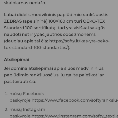
skalbiamas nedažo.
Labai didelis medvilninis paplūdimio rankšluostis
ZEBRAS (apelsininė) 100×160 cm turi OEKO-TEX
Standard 100 sertifikatą, tad yra visiškai saugūs
naudoti net ir ypač jautrios odos žmonėms
(daugiau apie tai čia:
https://softy.lt/kas-yra-oeko-
tex-standard-100-standartas/
).
Atsiliepimai
Jei domina atsiliepimai apie šiuos
medvilninius
paplūdimio rankšluosčius
, jų galite paieškoti ar
pasiteirauti čia:
mūsų Facebook
paskyroje
https://www.facebook.com/softyranksluo
mūsų Instagram
paskyroje
https://www.instagram.com/softy_textile