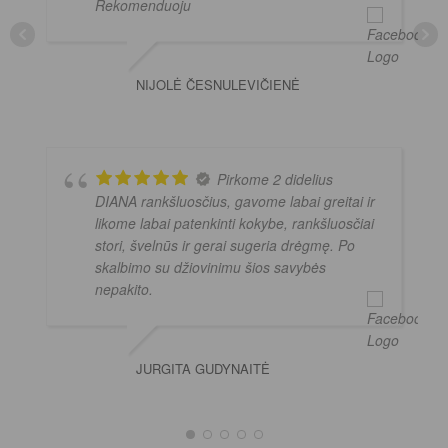
Rekomenduoju
NIJOLĖ ČESNULEVIČIENĖ
Pirkome 2 didelius
DIANA rankšluosčius, gavome labai greitai ir
likome labai patenkinti kokybe, rankšluosčiai
stori, švelnūs ir gerai sugeria drėgmę. Po
skalbimo su džiovinimu šios savybės
nepakito.
JURGITA GUDYNAITĖ