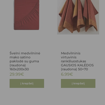
Švelni medvilninė
Medvilninis
mako satino
virtuvinis
paklodė su guma
rankšluostukas
(raudona)
GAUSIOS KALĖDOS
160x200x30
(raudona) 50×70
29.99
€
6.99
€
Į krepšelį
Į krepšelį