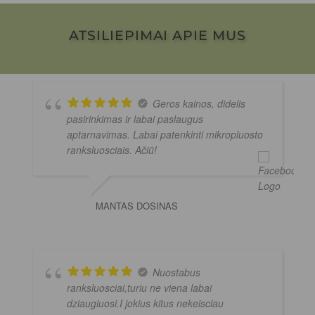
ATSILIEPIMAI APIE MUS
Geros kainos, didelis
pasirinkimas ir labai paslaugus
aptarnavimas. Labai patenkinti mikropluosto
ranksluosciais. Ačiū!
MANTAS DOSINAS
Nuostabus
ranksluosciai,turiu ne viena labai
dziaugiuosi.I jokius kitus nekeisciau