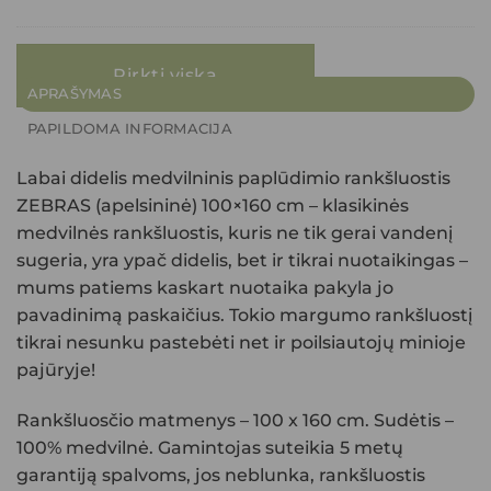
was:
is:
19.99€.
17.99€.
Pirkti viską
APRAŠYMAS
PAPILDOMA INFORMACIJA
Labai didelis medvilninis paplūdimio rankšluostis
ZEBRAS (apelsininė) 100×160 cm – klasikinės
medvilnės rankšluostis, kuris ne tik gerai vandenį
sugeria, yra ypač didelis, bet ir tikrai nuotaikingas –
mums patiems kaskart nuotaika pakyla jo
pavadinimą paskaičius. Tokio margumo rankšluostį
tikrai nesunku pastebėti net ir poilsiautojų minioje
pajūryje!
Rankšluosčio matmenys – 100 x 160 cm. Sudėtis –
100% medvilnė. Gamintojas suteikia 5 metų
garantiją spalvoms, jos neblunka, rankšluostis