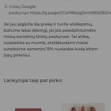
mūsų Google
paskyroje
https://g.page/r/CaP8KpgDmMBSEB0/re
Jei jau įsigijote šią prekę ir turite atsiliepimų,
būtume labai dėkingi, jei jais pasidalintumėte
mūsų socialinių tinklų paskyrose. Tai atlikę,
susisiekite su mumis, atsidėkodami mielai
suteiksime asmeninį 15% nuolaidos kodą kitam
jūsų pirkiniui.
Lankytojai taip pat pirko: