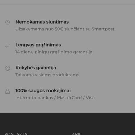
Nemokamas siuntimas
Užsakymams nuo 50€ siunčiant su Smartpost
Lengvas grąžinimas
14 dienų pinigų grąžinimo garantija
Kokybės garantija
Taikoma visiems produktams
100% saugūs mokėjimai
Interneto bankas / MasterCard / Visa
KONTAKTAI
APIE