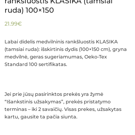
rankšluostis KLASIKA (tamsiai
ruda) 100×150
21.99
€
Labai didelis medvilninis rankšluostis KLASIKA
(tamsiai ruda): išskirtinis dydis (100×150 cm), gryna
medvilnė, geras sugeriamumas, Oeko-Tex
Standard 100 sertifikatas.
Jei prie jūsų pasirinktos prekės yra žymė
“Išankstinis užsakymas”, prekės pristatymo
terminas – iki 2 savaičių. Visas prekes, užsakytas
kartu, gausite ta pačia siunta.