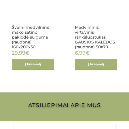
Švelni medvilninė
Medvilninis
mako satino
virtuvinis
paklodė su guma
rankšluostukas
(raudona)
GAUSIOS KALĖDOS
160x200x30
(raudona) 50×70
29.99
€
6.99
€
Į krepšelį
Į krepšelį
ATSILIEPIMAI APIE MUS