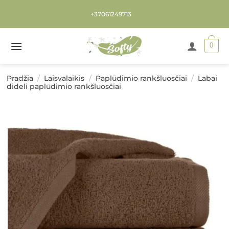
Skip
+37061249713
to
content
0
Pradžia
/
Laisvalaikis
/
Paplūdimio rankšluosčiai
/
Labai
dideli paplūdimio rankšluosčiai