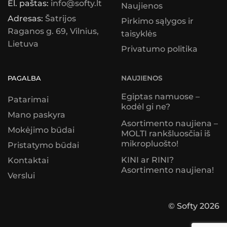
El. paštas:
info@softy.lt
Naujienos
Adresas:
Šatrijos
Pirkimo sąlygos ir
Raganos g. 69, Vilnius,
taisyklės
Lietuva
Privatumo politika
PAGALBA
NAUJIENOS
Egiptas namuose –
Patarimai
kodėl gi ne?
Mano paskyra
Asortimento naujiena –
Mokėjimo būdai
MOLTI rankšluosčiai iš
mikropluošto!
Pristatymo būdai
KINI ar RINI?
Kontaktai
Asortimento naujiena!
Verslui
© Softy 2026