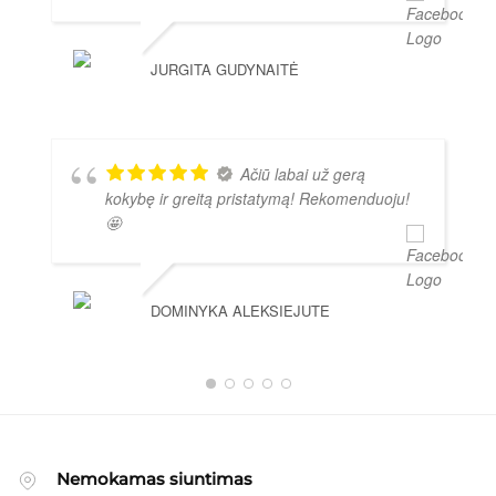
JURGITA GUDYNAITĖ
Ačiū labai už gerą
kokybę ir greitą pristatymą! Rekomenduoju!
🤩
DOMINYKA ALEKSIEJUTE
Nemokamas siuntimas