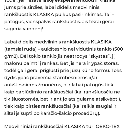
Todėl, jei nesate linkę eksperimentuoti ir klasika
jums prie širdies, l
abai didelis medvilninis
rankšluostis KLASIKA
puikus pasirinkimas. Tai –
patogus, vienspalvis rankšluostis. Jis tikrai gerai
sugeria vandenį!
Labai didelis medvilninis rankšluostis KLASIKA
(tamsiai ruda)
– aukštesnio nei vidutinis tankio (500
g/m2). Dėl tokio tankio jis neatrodys “skystas”, jį
malonu paimti į rankas. Bet jis nėra ir ypač storas,
todėl gali gerai priglusti prie jūsų kūno formų. Toks
dydis ypač praverčia stambesniems ir/ar
aukštesniems žmonėms, o ir labai patogūs tiek
kaip
paplūdimio rankšluosčiai
(kai rankšluosčiu ne
tik šluostomės, bet ir ant jo atsigulame atsikvėpti),
tiek kaip
pirties rankšluosčiai
(kai reikia saugiai ir
šiltai įsisupti po karščio-šalčio procedūrų).
Medvilniniai rankšluosčiai KLASIKA
turi OEKO-TEX