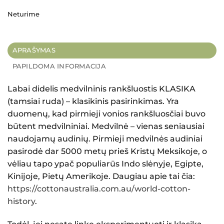
Neturime
APRAŠYMAS
PAPILDOMA INFORMACIJA
Labai didelis medvilninis rankšluostis KLASIKA
(tamsiai ruda)
– klasikinis pasirinkimas. Yra
duomenų, kad pirmieji vonios rankšluosčiai buvo
būtent medvilniniai. Medvilnė – vienas seniausiai
naudojamų audinių. Pirmieji medvilnės audiniai
pasirodė dar 5000 metų prieš Kristų Meksikoje, o
vėliau tapo ypač populiarūs Indo slėnyje, Egipte,
Kinijoje, Pietų Amerikoje. Daugiau apie tai čia:
https://cottonaustralia.com.au/world-cotton-
history
.