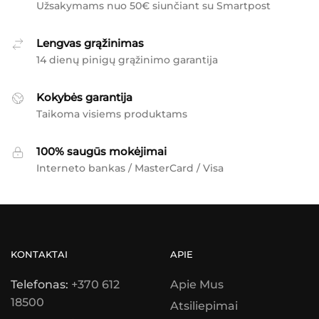
Užsakymams nuo 50€ siunčiant su Smartpost
Lengvas grąžinimas
14 dienų pinigų grąžinimo garantija
Kokybės garantija
Taikoma visiems produktams
100% saugūs mokėjimai
Interneto bankas / MasterCard / Visa
KONTAKTAI
APIE
Telefonas:
+370 612
Apie Mus
18500
Atsiliepimai