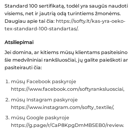
Standard 100 sertifikatą, todėl yra saugūs naudoti
visiems, net ir jautrią odą turintiems žmonėms.
Daugiau apie tai čia:
https://softy.lt/kas-yra-oeko-
tex-standard-100-standartas/
.
Atsiliepimai
Jei domina, ar kitiems mūsų klientams pasiteisino
šie
medvilniniai rankšluosčiai
, jų galite paieškoti ar
pasiteirauti čia:
mūsų Facebook paskyroje
https://www.facebook.com/softyranksluosciai
,
mūsų Instagram paskyroje
https://www.instagram.com/softy_textile/,
mūsų Google paskyroje
https://g.page/r/CaP8KpgDmMBSEB0/review.