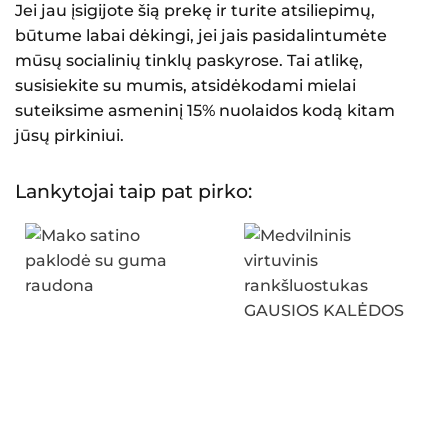
Jei jau įsigijote šią prekę ir turite atsiliepimų,
būtume labai dėkingi, jei jais pasidalintumėte
mūsų socialinių tinklų paskyrose. Tai atlikę,
susisiekite su mumis, atsidėkodami mielai
suteiksime asmeninį 15% nuolaidos kodą kitam
jūsų pirkiniui.
Lankytojai taip pat pirko: