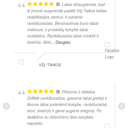
Labai džiaugiamės, kad
ši įmonė nusprendė padėti VšĮ Taikos kelias
reabilitacijos centrui, ir parėmė
rankšluosčiais. Bendravimas buvo labai
malonus, o produktų kokybė labai
nustebino. Rankšluosčiai labai minkšti ir
švelnūs. Ačiū
... Daugiau
VŠĮ "TAIKOS
Pirkome 2 didelius
DIANA rankšluosčius, gavome labai greitai ir
likome labai patenkinti kokybe, rankšluosčiai
stori, švelnūs ir gerai sugeria drėgmę. Po
skalbimo su džiovinimu šios savybės
nepakito.