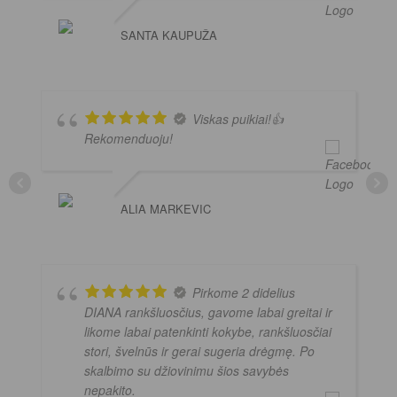
SANTA KAUPUŽA
Viskas puikiai!👍
Rekomenduoju!
ALIA MARKEVIC
Pirkome 2 didelius
DIANA rankšluosčius, gavome labai greitai ir
likome labai patenkinti kokybe, rankšluosčiai
stori, švelnūs ir gerai sugeria drėgmę. Po
skalbimo su džiovinimu šios savybės
nepakito.