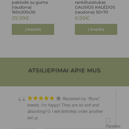
paklodė su guma
rankšluostukas
(raudona)
GAUSIOS KALĖDOS
160x200x30
(raudona) 50×70
29.99
€
6.99
€
Į krepšelį
Į krepšelį
ATSILIEPIMAI APIE MUS
Received my “Runa”
towels. I’m happy! They are so soft and
absorbing!💦 I will definitely order another
set.🧺