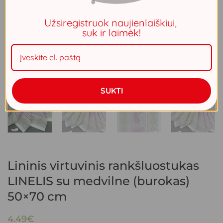
Užsiregistruok naujienlaiškiui,
suk ir laimėk!
SUKTI
Lininis virtuvinis rankšluostukas
LINELIS su medvilne (burokas)
50×70 cm
4.49
€