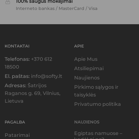
100% saugūs mokėjimai
Interneto bankas / MasterCard / Visa
KONTAKTAI
APIE
Telefonas:
+370 612
Apie Mus
18500
Atsiliepimai
El. paštas:
info@softy.lt
Naujienos
Adresas:
Šatrijos
Pirkimo sąlygos ir
Raganos g. 69, Vilnius,
taisyklės
Lietuva
Privatumo politika
PAGALBA
NAUJIENOS
Egiptas namuose –
Patarimai