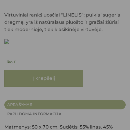
Virtuviniai rankšluosčiai “LINELIS”: puikiai sugeria
drėgmę, yra iš natūralaus pluošto ir gražiai žiūrisi
tiek modernioje, tiek klasikinėje virtuvėje.
Liko 11
produkto kiekis: Lininis virtuvinis rankšluostukas LINELIS su medvilne 
Į krepšelį
APRAŠYMAS
PAPILDOMA INFORMACIJA
Matmenys: 50 x 70 cm. Sudėtis: 55% linas, 45%