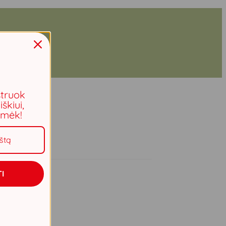
struok
iškiui,
aimėk!
I