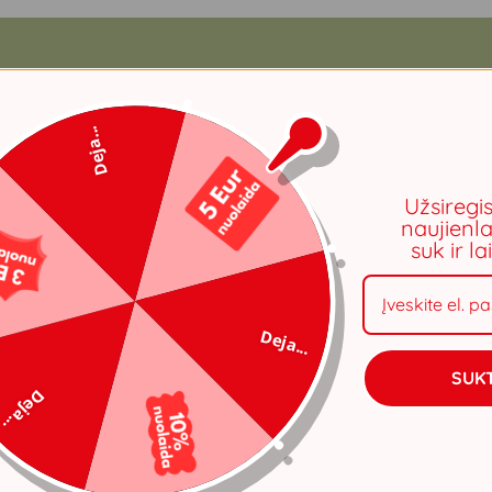
Deja...
Užsiregi
naujienla
suk ir l
Deja...
SUKT
Deja...