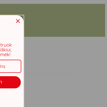
struok
iškiui,
aimėk!
I