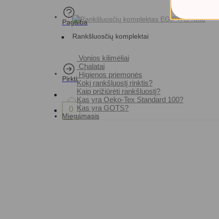
Pagalba
Rankšluosčių komplektai
Vonios kilimėliai
Chalatai
Higienos priemonės
Pirkti
Kokį rankšluostį rinktis?
Kaip prižiūrėti rankšluostį?
Kas yra Oeko-Tex Standard 100?
Kas yra GOTS?
0
Miegamasis