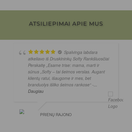
ATSILIEPIMAI APIE MUS
Spalvinga labdara
atkeliavo iš Druskininkų Softy Rankšluosčiai
Perskaitę „Esame trise: mama, marti ir
sūnus „Softy – tai šeimos verslas. Augant
klientų ratui, išaugome ir mes, bet
branduolys išliko šeimos rankose“ -
...
Daugiau
PRIENŲ RAJONO