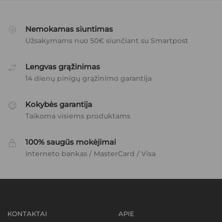
Nemokamas siuntimas
Užsakymams nuo 50€ siunčiant su Smartpost
Lengvas grąžinimas
14 dienų pinigų grąžinimo garantija
Kokybės garantija
Taikoma visiems produktams
100% saugūs mokėjimai
Interneto bankas / MasterCard / Visa
KONTAKTAI
APIE