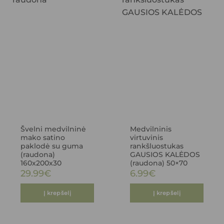
Švelni medvilninė
Medvilninis
mako satino
virtuvinis
paklodė su guma
rankšluostukas
(raudona)
GAUSIOS KALĖDOS
160x200x30
(raudona) 50×70
29.99
€
6.99
€
Į krepšelį
Į krepšelį