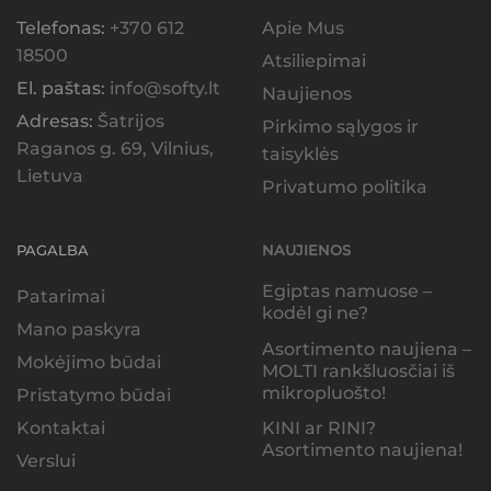
Telefonas:
+370 612
Apie Mus
18500
Atsiliepimai
El. paštas:
info@softy.lt
Naujienos
Adresas:
Šatrijos
Pirkimo sąlygos ir
Raganos g. 69, Vilnius,
taisyklės
Lietuva
Privatumo politika
PAGALBA
NAUJIENOS
Egiptas namuose –
Patarimai
kodėl gi ne?
Mano paskyra
Asortimento naujiena –
Mokėjimo būdai
MOLTI rankšluosčiai iš
mikropluošto!
Pristatymo būdai
KINI ar RINI?
Kontaktai
Asortimento naujiena!
Verslui