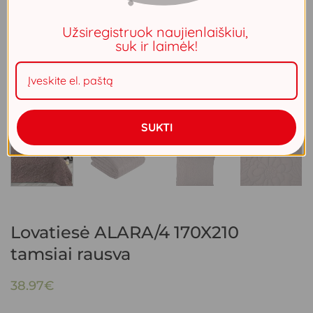
Užsiregistruok naujienlaiškiui,
suk ir laimėk!
SUKTI
Lovatiesė ALARA/4 170X210
tamsiai rausva
38.97
€