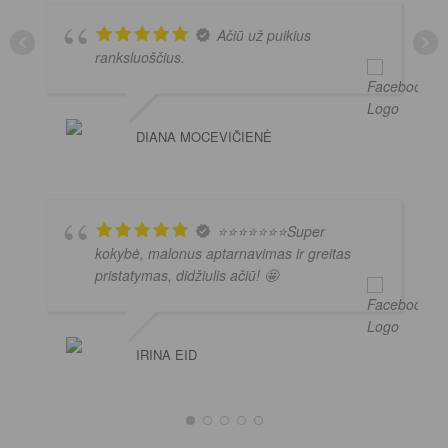
Ačiū už puikius
ranksluoščius.
DIANA MOCEVIČIENĖ
⭐️⭐️⭐️⭐️⭐️⭐️⭐️Super
kokybė, malonus aptarnavimas ir greitas
pristatymas, didžiulis ačiū! 🤩
IRINA EID