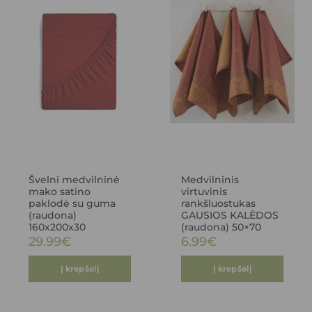
Švelni medvilninė
Medvilninis
mako satino
virtuvinis
paklodė su guma
rankšluostukas
(raudona)
GAUSIOS KALĖDOS
160x200x30
(raudona) 50×70
29.99
€
6.99
€
Į krepšelį
Į krepšelį