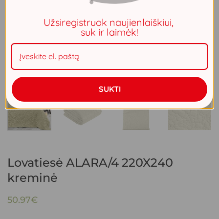
Užsiregistruok naujienlaiškiui,
suk ir laimėk!
SUKTI
Lovatiesė ALARA/4 220X240
kreminė
50.97
€