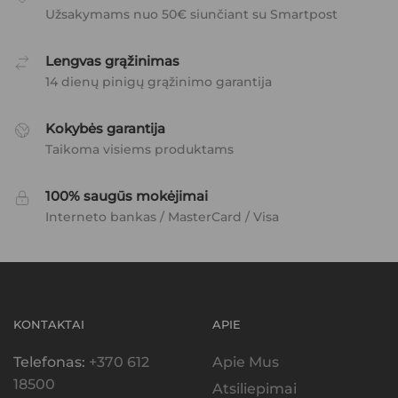
Užsakymams nuo 50€ siunčiant su Smartpost
Lengvas grąžinimas
14 dienų pinigų grąžinimo garantija
Kokybės garantija
Taikoma visiems produktams
100% saugūs mokėjimai
Interneto bankas / MasterCard / Visa
KONTAKTAI
APIE
Telefonas:
+370 612
Apie Mus
18500
Atsiliepimai