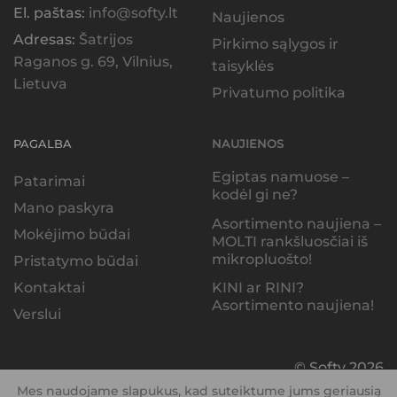
El. paštas:
info@softy.lt
Naujienos
Adresas:
Šatrijos
Pirkimo sąlygos ir
Raganos g. 69, Vilnius,
taisyklės
Lietuva
Privatumo politika
PAGALBA
NAUJIENOS
Egiptas namuose –
Patarimai
kodėl gi ne?
Mano paskyra
Asortimento naujiena –
Mokėjimo būdai
MOLTI rankšluosčiai iš
mikropluošto!
Pristatymo būdai
KINI ar RINI?
Kontaktai
Asortimento naujiena!
Verslui
© Softy 2026
Mes naudojame slapukus, kad suteiktume jums geriausią