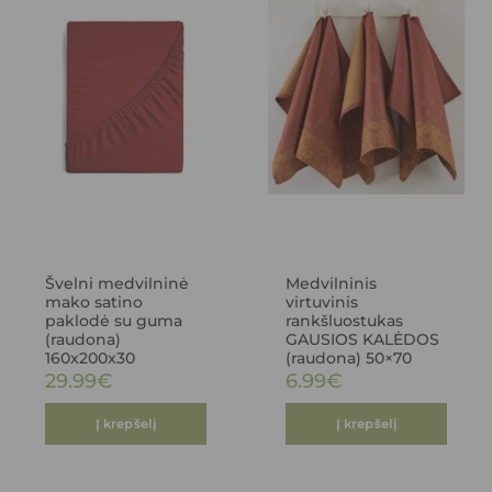
Švelni medvilninė
Medvilninis
mako satino
virtuvinis
paklodė su guma
rankšluostukas
(raudona)
GAUSIOS KALĖDOS
160x200x30
(raudona) 50×70
29.99
€
6.99
€
Į krepšelį
Į krepšelį