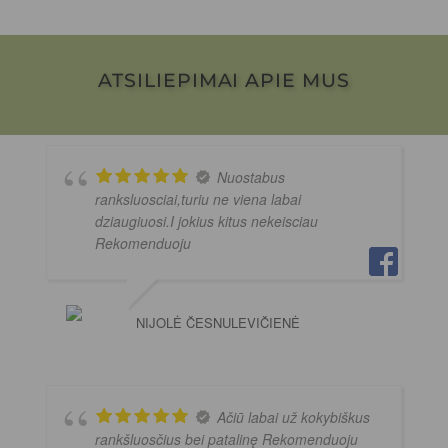
ATSILIEPIMAI APIE MUS
Nuostabus
ranksluosciai,turiu ne viena labai
dziaugiuosi.I jokius kitus nekeisciau
Rekomenduoju
NIJOLĖ ČESNULEVIČIENĖ
Ačiū labai už kokybiškus
rankšluosčius bei patalinę Rekomenduoju