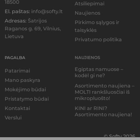
18500
Atsiliepimai
El. paštas:
info@softy.lt
Naujienos
Adresas:
Šatrijos
Pirkimo sąlygos ir
Raganos g. 69, Vilnius,
taisyklės
Lietuva
Privatumo politika
PAGALBA
NAUJIENOS
Egiptas namuose –
Patarimai
kodėl gi ne?
Mano paskyra
Asortimento naujiena –
Mokėjimo būdai
MOLTI rankšluosčiai iš
mikropluošto!
Pristatymo būdai
KINI ar RINI?
Kontaktai
Asortimento naujiena!
Verslui
© Softy 2026