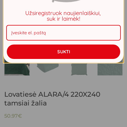
Užsiregistruok naujienlaiškiui,
suk ir laimėk!
SUKTI
Lovatiesė ALARA/4 220X240
tamsiai žalia
50.97
€