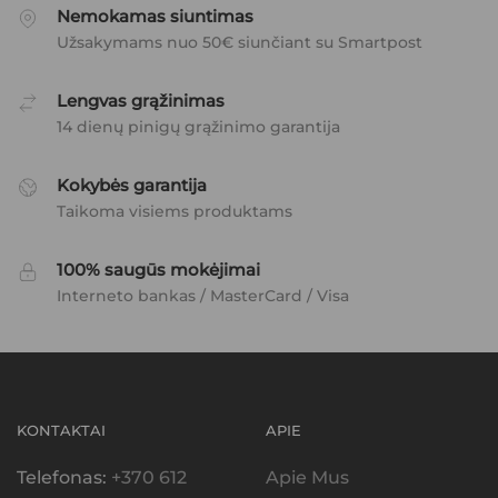
Nemokamas siuntimas
Užsakymams nuo 50€ siunčiant su Smartpost
Lengvas grąžinimas
14 dienų pinigų grąžinimo garantija
Kokybės garantija
Taikoma visiems produktams
100% saugūs mokėjimai
Interneto bankas / MasterCard / Visa
KONTAKTAI
APIE
Telefonas:
+370 612
Apie Mus