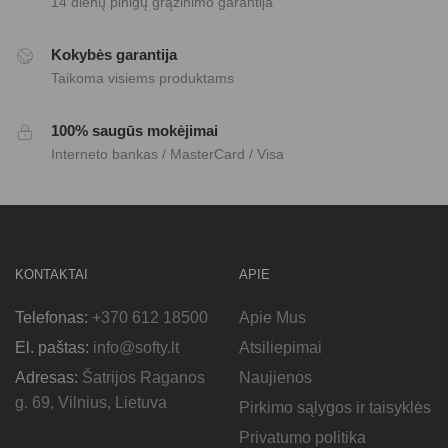
14 dienų pinigų grąžinimo garantija
Kokybės garantija
Taikoma visiems produktams
100% saugūs mokėjimai
Interneto bankas / MasterCard / Visa
KONTAKTAI
APIE
Telefonas:
+370 612 18500
Apie Mus
El. paštas:
info@softy.lt
Atsiliepimai
Adresas:
Šatrijos Raganos
Naujienos
g. 69, Vilnius, Lietuva
Pirkimo sąlygos ir taisyklės
Privatumo politika