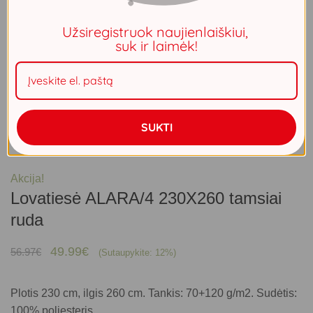
Užsiregistruok naujienlaiškiui,
suk ir laimėk!
SUKTI
Akcija!
Lovatiesė ALARA/4 230X260 tamsiai
ruda
Original
Current
49.99
€
56.97
€
(Sutaupykite: 12%)
price
price
was:
is:
Plotis 230 cm, ilgis 260 cm. Tankis: 70+120 g/m2. Sudėtis:
56.97€.
49.99€.
100% poliesteris.