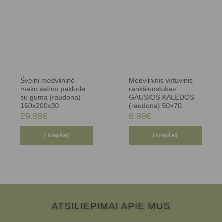
Švelni medvilninė
Medvilninis virtuvinis
mako satino paklodė
rankšluostukas
su guma (raudona)
GAUSIOS KALĖDOS
160x200x30
(raudona) 50×70
29.99
€
6.99
€
Į krepšelį
Į krepšelį
ATSILIEPIMAI APIE MUS