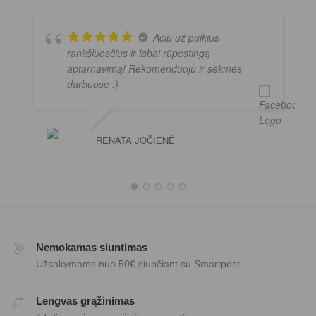
Ačiū už puikius
rankšluosčius ir labai rūpestingą
aptarnavimą! Rekomenduoju ir sėkmės
darbuose :)
RENATA JOČIENĖ
Nemokamas siuntimas
Užsakymams nuo 50€ siunčiant su Smartpost
Lengvas grąžinimas