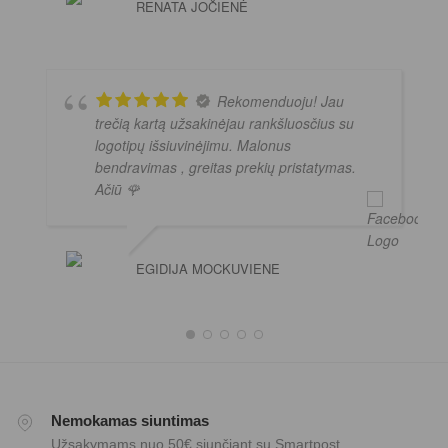
RENATA JOČIENĖ
Rekomenduoju! Jau
trečią kartą užsakinėjau rankšluosčius su
logotipų išsiuvinėjimu. Malonus
bendravimas , greitas prekių pristatymas.
Ačiū 🌹
EGIDIJA MOCKUVIENE
Nemokamas siuntimas
Užsakymams nuo 50€ siunčiant su Smartpost