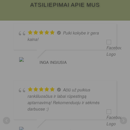
ATSILIEPIMAI APIE MUS
Puiki kokybe ir gera
kaina!
INGA INGIUSIA
Ačiū už puikius
rankšluosčius ir labai rūpestingą
aptarnavimą! Rekomenduoju ir sėkmės
darbuose :)