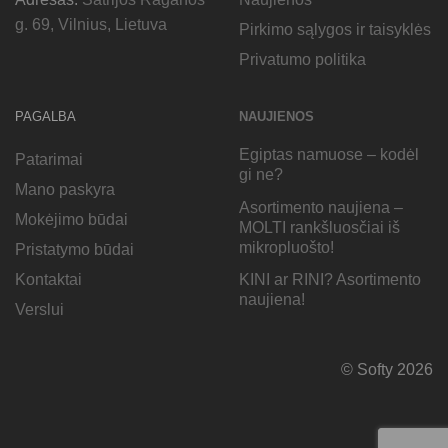
g. 69, Vilnius, Lietuva
Pirkimo sąlygos ir taisyklės
Privatumo politika
PAGALBA
NAUJIENOS
Egiptas namuose – kodėl
Patarimai
gi ne?
Mano paskyra
Asortimento naujiena –
Mokėjimo būdai
MOLTI rankšluosčiai iš
mikropluošto!
Pristatymo būdai
KINI ar RINI? Asortimento
Kontaktai
naujiena!
Verslui
© Softy 2026