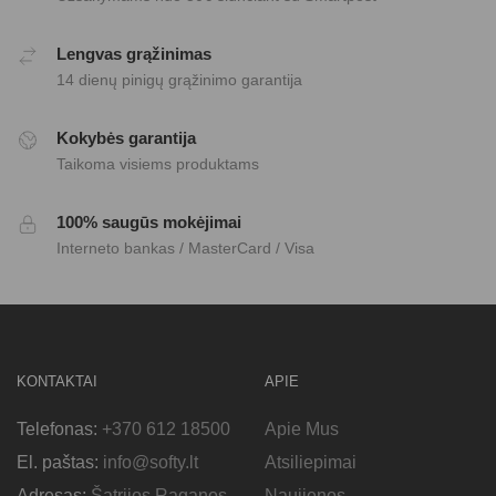
Lengvas grąžinimas
14 dienų pinigų grąžinimo garantija
Kokybės garantija
Taikoma visiems produktams
100% saugūs mokėjimai
Interneto bankas / MasterCard / Visa
KONTAKTAI
APIE
Telefonas:
+370 612 18500
Apie Mus
El. paštas:
info@softy.lt
Atsiliepimai
Adresas:
Šatrijos Raganos
Naujienos