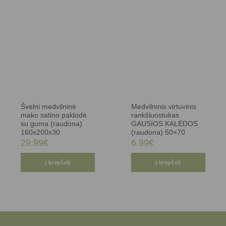
Švelni medvilninė
Medvilninis virtuvinis
mako satino paklodė
rankšluostukas
su guma (raudona)
GAUSIOS KALĖDOS
160x200x30
(raudona) 50×70
29.99
€
6.99
€
Į krepšelį
Į krepšelį