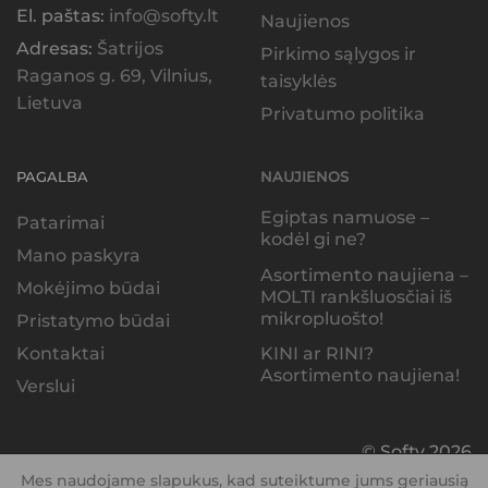
El. paštas:
info@softy.lt
Naujienos
Adresas:
Šatrijos
Pirkimo sąlygos ir
Raganos g. 69, Vilnius,
taisyklės
Lietuva
Privatumo politika
PAGALBA
NAUJIENOS
Egiptas namuose –
Patarimai
kodėl gi ne?
Mano paskyra
Asortimento naujiena –
Mokėjimo būdai
MOLTI rankšluosčiai iš
mikropluošto!
Pristatymo būdai
KINI ar RINI?
Kontaktai
Asortimento naujiena!
Verslui
© Softy 2026
Mes naudojame slapukus, kad suteiktume jums geriausią