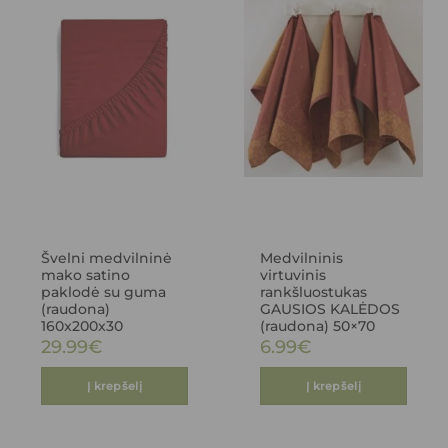
Švelni medvilninė
Medvilninis
mako satino
virtuvinis
paklodė su guma
rankšluostukas
(raudona)
GAUSIOS KALĖDOS
160x200x30
(raudona) 50×70
29.99
€
6.99
€
Į krepšelį
Į krepšelį