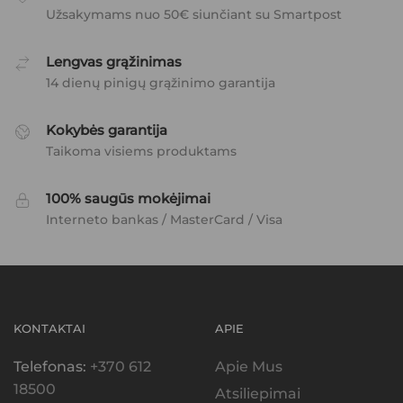
Užsakymams nuo 50€ siunčiant su Smartpost
Lengvas grąžinimas
14 dienų pinigų grąžinimo garantija
Kokybės garantija
Taikoma visiems produktams
100% saugūs mokėjimai
Interneto bankas / MasterCard / Visa
KONTAKTAI
APIE
Telefonas:
+370 612
Apie Mus
18500
Atsiliepimai