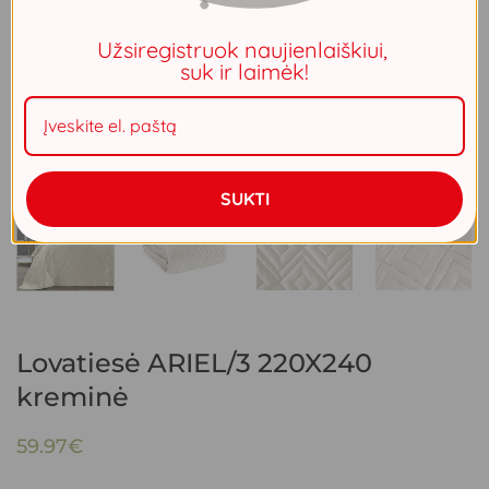
Užsiregistruok naujienlaiškiui,
suk ir laimėk!
SUKTI
Lovatiesė ARIEL/3 220X240
kreminė
59.97
€