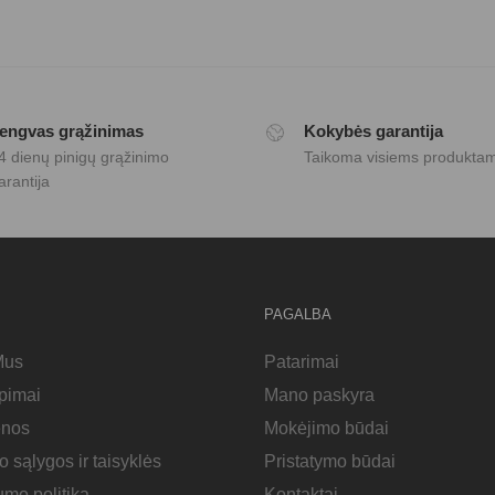
engvas grąžinimas
Kokybės garantija
4 dienų pinigų grąžinimo
Taikoma visiems produkta
arantija
PAGALBA
Mus
Patarimai
epimai
Mano paskyra
enos
Mokėjimo būdai
o sąlygos ir taisyklės
Pristatymo būdai
umo politika
Kontaktai