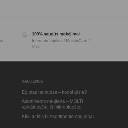
100% saugūs mokėjimai
ms
Interneto bankas / MasterCard /
Visa
NAUJIENOS
Egiptas namuose – kodėl gi ne?
Asortimento naujiena – MOLTI
rankšluosčiai iš mikropluošto!
KINI ar RINI? Asortimento naujiena!