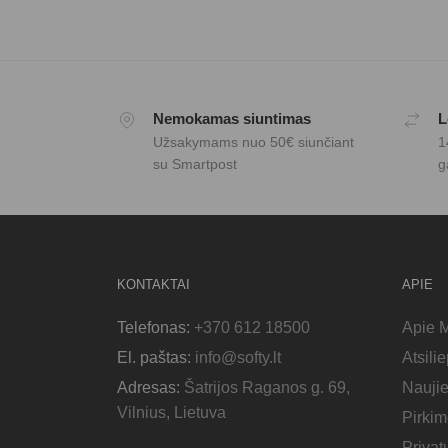
Nemokamas siuntimas
L
Užsakymams nuo 50€ siunčiant
1
su Smartpost
g
KONTAKTAI
APIE
Telefonas:
+370 612 18500
Apie 
El. paštas:
info@softy.lt
Atsili
Adresas:
Šatrijos Raganos g. 69,
Nauji
Vilnius, Lietuva
Pirkim
Privat