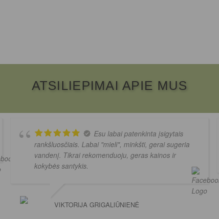
ATSILIEPIMAI APIE MUS
Esu labai patenkinta įsigytais
rankšluosčiais. Labai "mieli", minkšti, gerai sugeria
vandenį. Tikrai rekomenduoju, geras kainos ir
kokybės santykis.
VIKTORIJA GRIGALIŪNIENĖ