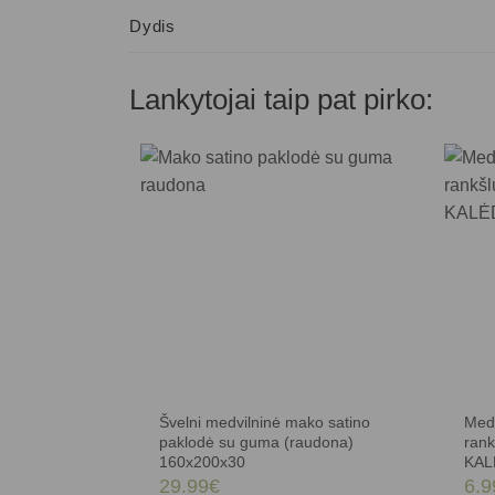
Dydis
Lankytojai taip pat pirko:
Švelni medvilninė mako satino
Medv
paklodė su guma (raudona)
ran
160x200x30
KAL
29.99
€
6.9