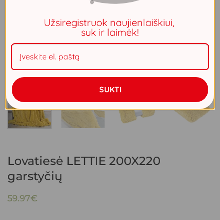
Užsiregistruok naujienlaiškiui,
suk ir laimėk!
SUKTI
Lovatiesė LETTIE 200X220
garstyčių
59.97
€