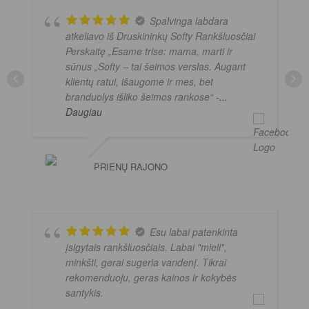
Spalvinga labdara
atkeliavo iš Druskininkų Softy Rankšluosčiai
Perskaitę „Esame trise: mama, marti ir
sūnus „Softy – tai šeimos verslas. Augant
klientų ratui, išaugome ir mes, bet
branduolys išliko šeimos rankose“ -
...
Daugiau
PRIENŲ RAJONO
Esu labai patenkinta
įsigytais rankšluosčiais. Labai "mieli",
minkšti, gerai sugeria vandenį. Tikrai
rekomenduoju, geras kainos ir kokybės
santykis.