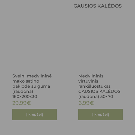
Švelni medvilninė
Medvilninis
mako satino
virtuvinis
paklodė su guma
rankšluostukas
(raudona)
GAUSIOS KALĖDOS
160x200x30
(raudona) 50×70
29.99
€
6.99
€
Į krepšelį
Į krepšelį