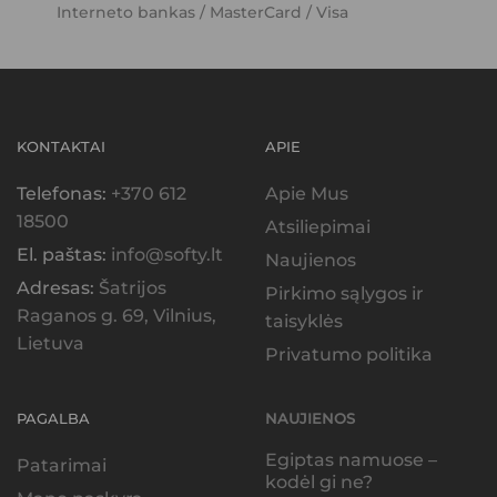
Interneto bankas / MasterCard / Visa
KONTAKTAI
APIE
Telefonas:
+370 612
Apie Mus
18500
Atsiliepimai
El. paštas:
info@softy.lt
Naujienos
Adresas:
Šatrijos
Pirkimo sąlygos ir
Raganos g. 69, Vilnius,
taisyklės
Lietuva
Privatumo politika
PAGALBA
NAUJIENOS
Egiptas namuose –
Patarimai
kodėl gi ne?