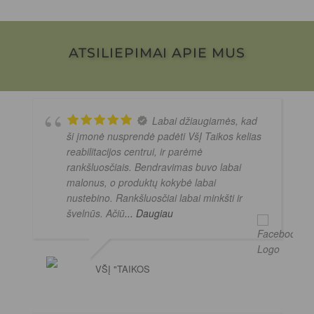
ATSILIEPIMAI APIE MUS
Labai džiaugiamės, kad
ši įmonė nusprendė padėti VšĮ Taikos kelias
reabilitacijos centrui, ir parėmė
rankšluosčiais. Bendravimas buvo labai
malonus, o produktų kokybė labai
nustebino. Rankšluosčiai labai minkšti ir
švelnūs. Ačiū
... Daugiau
VŠĮ "TAIKOS