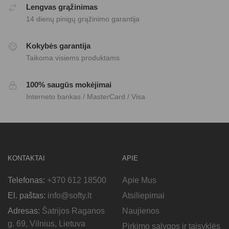
Lengvas grąžinimas
14 dienų pinigų grąžinimo garantija
Kokybės garantija
Taikoma visiems produktams
100% saugūs mokėjimai
Interneto bankas / MasterCard / Visa
KONTAKTAI
APIE
Telefonas:
+370 612 18500
Apie Mus
El. paštas:
info@softy.lt
Atsiliepimai
Adresas:
Šatrijos Raganos
Naujienos
g. 69, Vilnius, Lietuva
Pirkimo sąlygos ir taisyklės