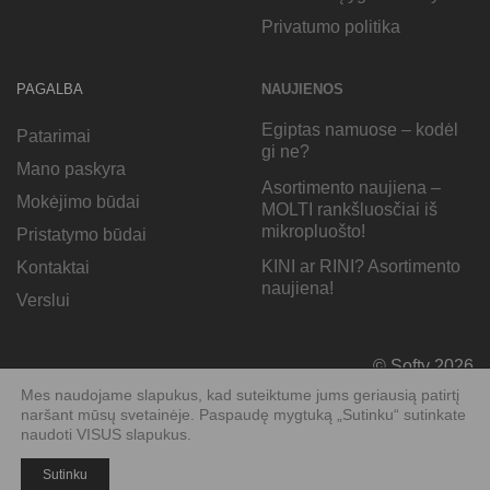
Privatumo politika
PAGALBA
NAUJIENOS
Egiptas namuose – kodėl
Patarimai
gi ne?
Mano paskyra
Asortimento naujiena –
Mokėjimo būdai
MOLTI rankšluosčiai iš
mikropluošto!
Pristatymo būdai
KINI ar RINI? Asortimento
Kontaktai
naujiena!
Verslui
© Softy 2026
Mes naudojame slapukus, kad suteiktume jums geriausią patirtį
naršant mūsų svetainėje. Paspaudę mygtuką „Sutinku“ sutinkate
naudoti VISUS slapukus.
Sutinku