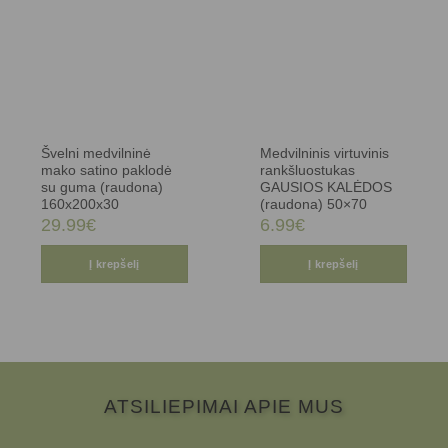
Švelni medvilninė
Medvilninis virtuvinis
mako satino paklodė
rankšluostukas
su guma (raudona)
GAUSIOS KALĖDOS
160x200x30
(raudona) 50×70
29.99
€
6.99
€
Į krepšelį
Į krepšelį
ATSILIEPIMAI APIE MUS