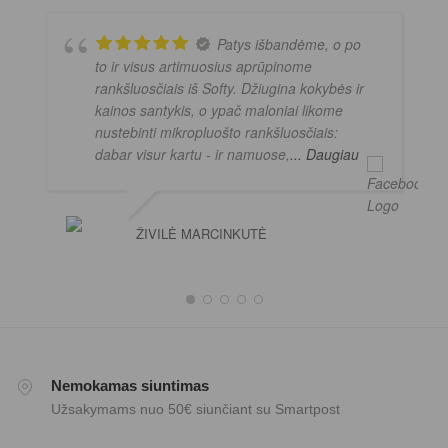
Patys išbandėme, o po
to ir visus artimuosius aprūpinome
rankšluosčiais iš Softy. Džiugina kokybės ir
kainos santykis, o ypač maloniai likome
nustebinti mikropluošto rankšluosčiais:
dabar visur kartu - ir namuose,
... Daugiau
ŽIVILĖ MARCINKUTĖ
Nemokamas siuntimas
Užsakymams nuo 50€ siunčiant su Smartpost